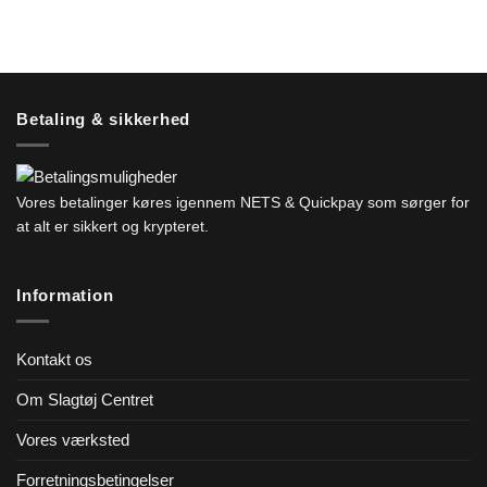
Dette
vare
har
flere
varianter.
Mulighederne
Betaling & sikkerhed
kan
vælges
på
Vores betalinger køres igennem NETS & Quickpay som sørger for
varesiden
at alt er sikkert og krypteret.
Information
Kontakt os
Om Slagtøj Centret
Vores værksted
Forretningsbetingelser