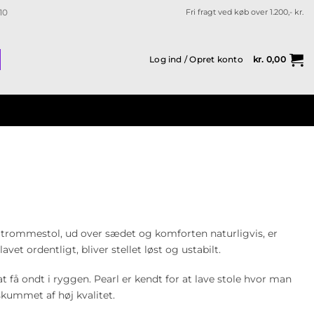
10
Fri fragt ved køb over 1.200,- kr.
Log ind / Opret konto
kr.
0,00
n trommestol, ud over sædet og komforten naturligvis, er
vet ordentligt, bliver stellet løst og ustabilt.
 få ondt i ryggen. Pearl er kendt for at lave stole hvor man
 skummet af høj kvalitet.