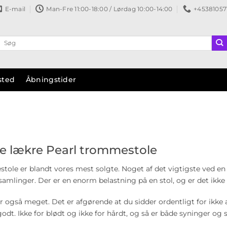
E-mail
Man-Fre 11:00-18:00 / Lørdag 10:00-14:00
+45381057
Søg
efter:
sted
Åbningstider
de lækre Pearl trommestole
tole er blandt vores mest solgte. Noget af det vigtigste ved e
samlinger. Der er en enorm belastning på en stol, og er det ikke la
 også meget. Det er afgørende at du sidder ordentligt for ikke at
godt. Ikke for blødt og ikke for hårdt, og så er både syninger og