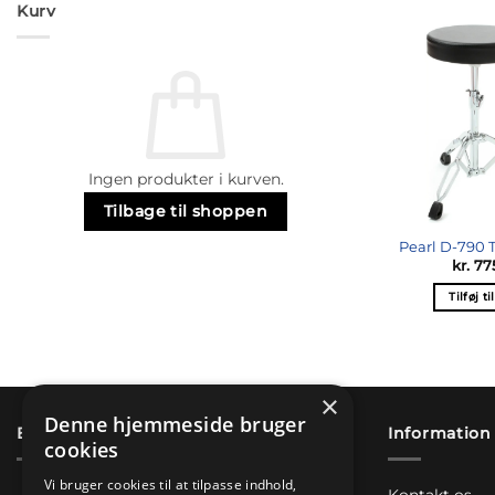
Kurv
Ingen produkter i kurven.
Tilbage til shoppen
Pearl D-790
kr.
77
Tilføj ti
×
Denne hjemmeside bruger
Betaling & sikkerhed
Information
cookies
Vi bruger cookies til at tilpasse indhold,