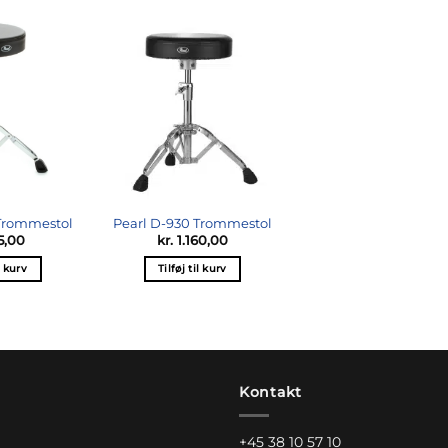
Tilføj til
Tilføj til
ønskeliste
ønskeliste
 Trommestol
Pearl D-930 Trommestol
5,00
kr.
1.160,00
l kurv
Tilføj til kurv
Kontakt
+45 38 10 57 10