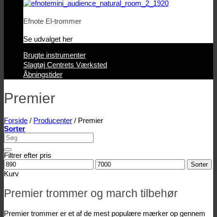
Efnote El-trommer
Se udvalget her
Brugte instrumenter
Slagtøj Centrets Værksted
Åbningstider
Premier
Forside
/
Producenter
/
Premier
Sorter
Søg
efter:
Filtrer efter pris
Mindstepris
Maks.
Sorter
pris
Kurv
Premier trommer og march tilbehør
Premier trommer er et af de mest populære mærker op gennem