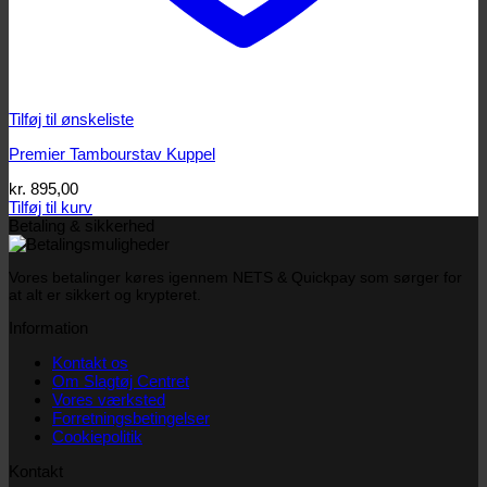
Tilføj til ønskeliste
Premier Tambourstav Kuppel
kr.
895,00
Tilføj til kurv
Betaling & sikkerhed
Vores betalinger køres igennem NETS & Quickpay som sørger for
at alt er sikkert og krypteret.
Information
Kontakt os
Om Slagtøj Centret
Vores værksted
Forretningsbetingelser
Cookiepolitik
Kontakt