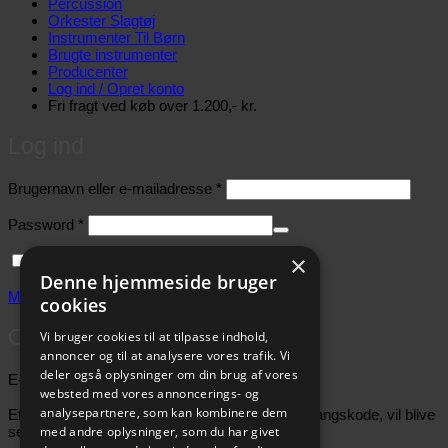
Percussion
Orkester Slagtøj
Instrumenter Til Børn
Brugte instrumenter
Producenter
Log ind / Opret konto
Fri fragt ved køb over 1.200,- kr.
Log ind
Påkrævet
Brugernavn eller e-mailadresse
*
Påkrævet
Password
*
×
Husk mig
Log ind
Denne hjemmeside bruger
Mistet dit password?
cookies
Opret konto
Vi bruger cookies til at tilpasse indhold,
annoncer og til at analysere vores trafik. Vi
deler også oplysninger om din brug af vores
Påkrævet
E-mailadresse
*
websted med vores annoncerings- og
analysepartnere, som kan kombinere dem
Et link til en side, hvor du kan oprette en ny adgangskode, vil blive
med andre oplysninger, som du har givet
sendt til din e-mailadresse.