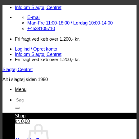
Fortsæt
Info om Slagtøj Centret
til
E-mail
indhold
Man-Fre 11:00-18:00 / Lørdag 10:00-14:00
+4538105710
Fri fragt ved køb over 1.200,- kr.
Log ind / Opret konto
Info om Slagtøj Centret
Fri fragt ved køb over 1.200,- kr.
Slagtøj Centret
Alt i slagtøj siden 1980
Menu
Søg
efter:
Shop
Log ind / Opret konto
kr.
0,00