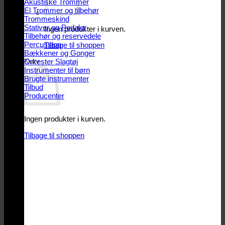
Akustiske Trommer
El Trommer og tilbehør
Trommeskind
Stativer og Pedaler
Ingen produkter i kurven.
Tilbehør og reservedele
Percussion
Tilbage til shoppen
Bækkener og Gonger
Kurv
Orkester Slagtøj
Instrumenter til børn
Brugte instrumenter
Tilbud
Producenter
Ingen produkter i kurven.
Tilbage til shoppen