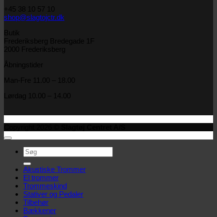
+45 38 10 57 10
shop@slagtojctr.dk
Butik
Frederiksberg Bredegade 1F
2000 Frederiksberg
Åbningstider
Man-Fre 11.00 – 18.00
Lørdag 10.00 – 14.00
Copyright 2026 ©
Slagtøj Centret A/S
Søg
efter:
Akustiske Trommer
El trommer
Trommeskind
Stativer og Pedaler
Tilbehør
Bækkener