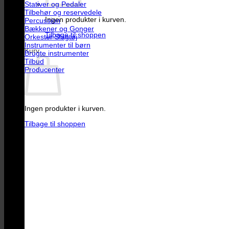
Stativer og Pedaler
Tilbehør og reservedele
Ingen produkter i kurven.
Percussion
Bækkener og Gonger
Tilbage til shoppen
Orkester Slagtøj
Instrumenter til børn
Kurv
Brugte instrumenter
Tilbud
Producenter
Ingen produkter i kurven.
Tilbage til shoppen