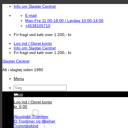
Fortsæt
Info om Slagtøj Centret
til
indhold
E-mail
Man-Fre 11:00-18:00 / Lørdag 10:00-14:00
+4538105710
Fri fragt ved køb over 1.200,- kr.
Log ind / Opret konto
Info om Slagtøj Centret
Fri fragt ved køb over 1.200,- kr.
Slagtøj Centret
Alt i slagtøj siden 1980
Menu
Søg
efter:
Shop
Log ind / Opret konto
kr.
0,00
Akustiske Trommer
El Trommer og tilbehør
Trommeskind