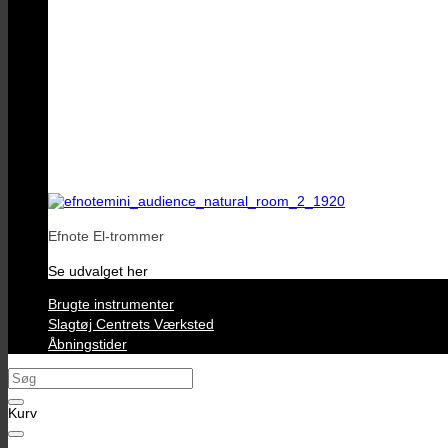
Efnote El-trommer
Se udvalget her
Brugte instrumenter
Slagtøj Centrets Værksted
Åbningstider
Søg
efter:
Kurv