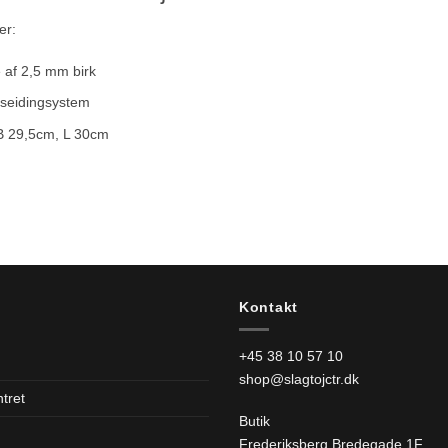
er:
 af 2,5 mm birk
seidingsystem
B 29,5cm, L 30cm
Kontakt
+45 38 10 57 10
shop@slagtojctr.dk
tret
Butik
d
Frederiksberg Bredegade 1F