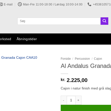
E-mail
Man-Fre 11:00-18:00 / Lørdag 10:00-14:00
+453810571
Søg
efter:
ærksted
Åbningstider
Forside
/
Percussion
/
Cajon
Al Andalus Grana
Tilføj til
ønskeliste
2.225,00
kr.
Cajon i natur finish med grå sla
Al Andalus Granada Cajon CAA10