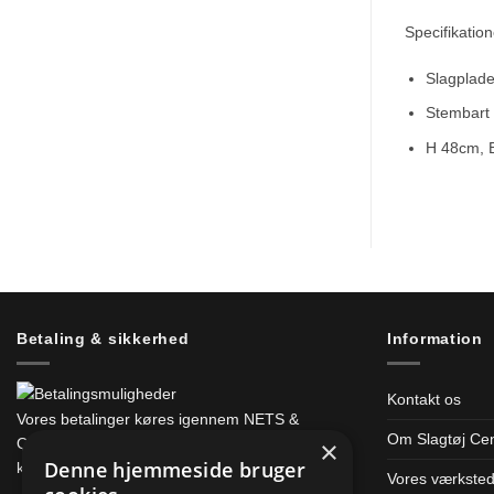
Specifikation
Slagplade
Stembart 
H 48cm, 
Betaling & sikkerhed
Information
Kontakt os
Vores betalinger køres igennem NETS &
Om Slagtøj Cen
×
Quickpay som sørger for at alt er sikkert og
Denne hjemmeside bruger
krypteret.
Vores værkste