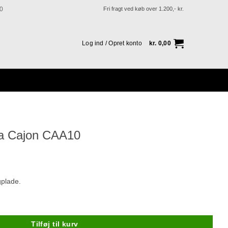
Fri fragt ved køb over 1.200,- kr.
0
Log ind / Opret konto
kr.
0,00
da Cajon CAA10
gplade.
 antal
Tilføj til kurv