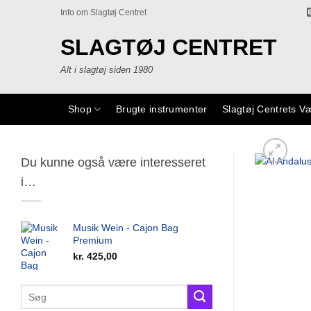
Fortsæt
Info om Slagtøj Centret
til
indhold
SLAGTØJ CENTRET
Alt i slagtøj siden 1980
Shop
Brugte instrumenter
Slagtøj Centrets V
Du kunne også være interesseret
i…
Musik Wein - Cajon Bag
Premium
kr.
425,00
Søg
efter: