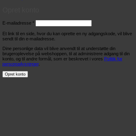
Opret konto
Påkrævet
E-mailadresse
*
Et link til en side, hvor du kan oprette en ny adgangskode, vil blive
sendt til din e-mailadresse.
Dine personlige data vil blive anvendt til at understøtte din
brugeroplevelse på webshoppen, til at administrere adgang til din
konto, og til andre formål, som er beskrevet i vores
Politik for
personoplysninger
.
Opret konto