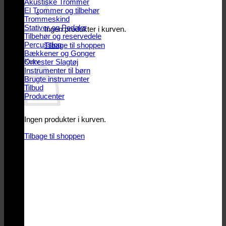
Akustiske Trommer
El Trommer og tilbehør
Trommeskind
Stativer og Pedaler
Ingen produkter i kurven.
Tilbehør og reservedele
Percussion
Tilbage til shoppen
Bækkener og Gonger
Kurv
Orkester Slagtøj
Instrumenter til børn
Brugte instrumenter
Tilbud
Producenter
Ingen produkter i kurven.
Tilbage til shoppen