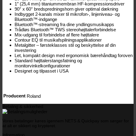
1″ (25,4 mm) titaniummembran HF-kompressionsdriver
90° x 60° bredspredningshorn giver optimal dækning
Indbygget 2-kanals mixer til mikrofon-, linjeniveau- og
Bluetooth™-indgange
Bluetooth™-streaming fra dine yndlingsmusikapps
Trådløs Bluetooth™ TWS stereohøjttalerforbindelse
Mix-udgang til forbindelse af flere højttalere
Contour EQ til musikafspilningsapplikationer
Metalgitter – førsteklasses stil og beskyttelse af din
investering
Let, kompakt design med ergonomisk bærehåndtag foroven
Standard højttalerstangsfatning og
monitorvinkelkonfigurationer
Designet og tilpasset i USA
Producent
Roland
Betaling & sikkerhed
Vores betalinger køres igennem NETS & Quickpay som sørger for
at alt er sikkert og krypteret.
Information