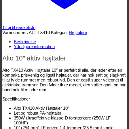
Tilføj til ønskeliste
Varenummer:
ALT TX410
Kategori:
Højttalere
Beskrivelse
Yderligere information
Alto 10″ aktiv højttaler
Alto TX410 Aktiv Højttaler 10″ er perfekt til alle, der leder efter en
kompakt, prisvenlig og ligetil højttaler, der har nok saft og slagkraft
til at fylde rummet med robust lyd. Den er også super velegnet til
elektriske trommer. Den fylder ikke meget, den spiller godt, og har
bund nok til mindre rum.
Specifikationer_
Alto TX410 Aktiv Højttaler 10″
Let og robust PA-højttaler
350W ultraeffektive klasse-D forstærkere (250W LF +
100HF)
10″ (254 mm) LF-driver, 1,4-tommer (35,5 mm) spole