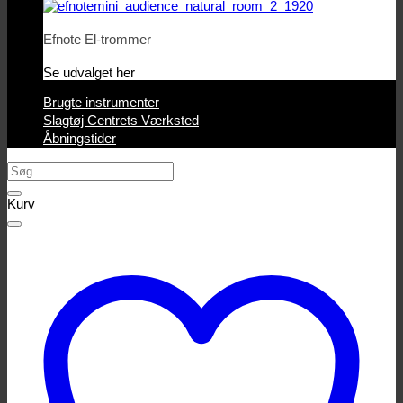
Efnote El-trommer
Se udvalget her
Brugte instrumenter
Slagtøj Centrets Værksted
Åbningstider
Søg
efter:
Kurv