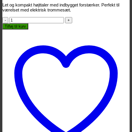
Let og kompakt højttaler med indbygget forstærker. Perfekt til
værelset med elektrisk trommesæt.
Alto
TX410
Tilføj til kurv
Aktiv
Højttaler
10"
antal