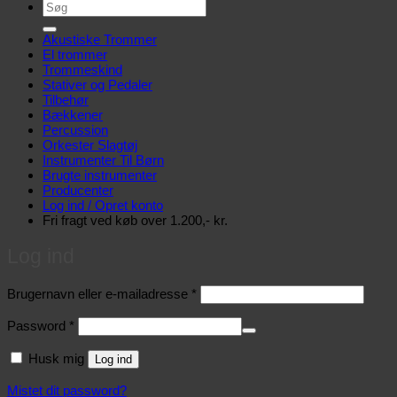
Søg
efter:
Akustiske Trommer
El trommer
Trommeskind
Stativer og Pedaler
Tilbehør
Bækkener
Percussion
Orkester Slagtøj
Instrumenter Til Børn
Brugte instrumenter
Producenter
Log ind / Opret konto
Fri fragt ved køb over 1.200,- kr.
Log ind
Påkrævet
Brugernavn eller e-mailadresse
*
Påkrævet
Password
*
Husk mig
Log ind
Mistet dit password?