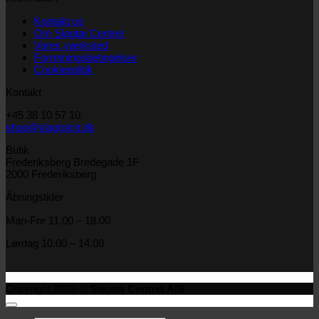
Kontakt os
Om Slagtøj Centret
Vores værksted
Forretningsbetingelser
Cookiepolitik
Kontakt
+45 38 10 57 10
shop@slagtojctr.dk
Butik
Frederiksberg Bredegade 1F
2000 Frederiksberg
Åbningstider
Man-Fre 11.00 – 18.00
Lørdag 10.00 – 14.00
Copyright 2026 ©
Slagtøj Centret A/S