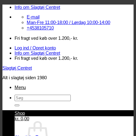
Fortsæt
Info om Slagtøj Centret
til
E-mail
indhold
Man-Fre 11:00-18:00 / Lørdag 10:00-14:00
+4538105710
Fri fragt ved køb over 1.200,- kr.
Log ind / Opret konto
Info om Slagtøj Centret
Fri fragt ved køb over 1.200,- kr.
Slagtøj Centret
Alt i slagtøj siden 1980
Menu
Søg
efter:
Shop
Log ind / Opret konto
kr.
0,00