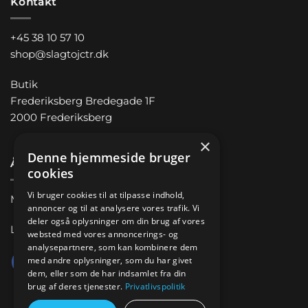
Kontakt
+45 38 10 57 10
shop@slagtojctr.dk
Butik
Frederiksberg Bredegade 1F
2000 Frederiksberg
×
Denne hjemmeside bruger
Åbningstider
cookies
Vi bruger cookies til at tilpasse indhold,
Man-Fre 11.00 – 18.00
annoncer og til at analysere vores trafik. Vi
deler også oplysninger om din brug af vores
Lørdag 10.00 – 14.00
websted med vores annoncerings- og
analysepartnere, som kan kombinere dem
med andre oplysninger, som du har givet
dem, eller som de har indsamlet fra din
brug af deres tjenester.
Privatlivspolitik