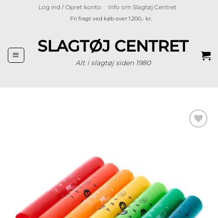
Fortsæt
Log ind / Opret konto
Info om Slagtøj Centret
til
Fri fragt ved køb over 1.200,- kr.
indhold
SLAGTØJ CENTRET
Alt i slagtøj siden 1980
Tilføj til
ønskeliste