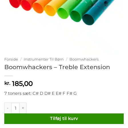
Forside
/
Instrumenter Til Børn
/
Boomwhackers
Boomwhackers – Treble Extension
185,00
kr.
7 toners sæt: C# D D# E E# F F# G
Boomwhackers - Treble Extension antal
Tilføj til kurv