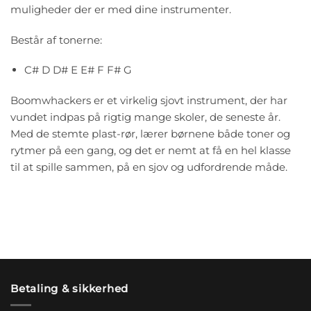
muligheder der er med dine instrumenter.
Består af tonerne:
C# D D# E E# F F# G
Boomwhackers er et virkelig sjovt instrument, der har
vundet indpas på rigtig mange skoler, de seneste år.
Med de stemte plast-rør, lærer børnene både toner og
rytmer på een gang, og det er nemt at få en hel klasse
til at spille sammen, på en sjov og udfordrende måde.
Betaling & sikkerhed