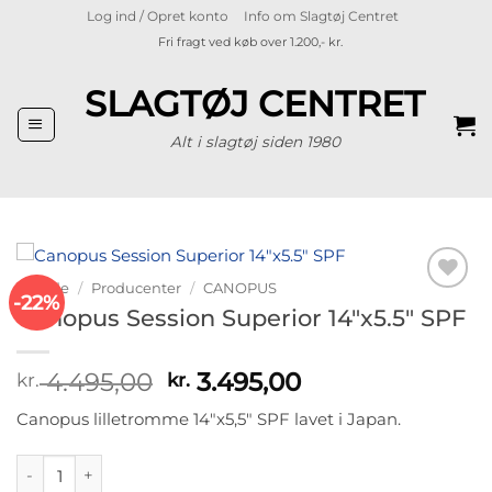
Fortsæt
Log ind / Opret konto
Info om Slagtøj Centret
til
Fri fragt ved køb over 1.200,- kr.
indhold
SLAGTØJ CENTRET
Alt i slagtøj siden 1980
Forside
/
Producenter
/
CANOPUS
-22%
Tilføj til
Canopus Session Superior 14″x5.5″ SPF
ønskeliste
Den
Den
4.495,00
3.495,00
kr.
kr.
oprindelige
aktuelle
Canopus lilletromme 14″x5,5″ SPF lavet i Japan.
pris
pris
var:
er:
Canopus Session Superior 14"x5.5" SPF antal
kr. 4.495,00.
kr. 3.495,00.