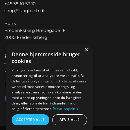
+45 38 10 57 10
shop@slagtojctr.dk
Butik
Frederiksberg Bredegade 1F
2000 Frederiksberg
×
Denne hjemmeside bruger
Åbningstider
cookies
Vi bruger cookies til at tilpasse indhold,
Man-Fre 11.00 – 18.00
annoncer og til at analysere vores trafik. Vi
deler også oplysninger om din brug af vores
Lørdag 10.00 – 14.00
websted med vores annoncerings- og
analysepartnere, som kan kombinere dem
med andre oplysninger, som du har givet
dem, eller som de har indsamlet fra din
brug af deres tjenester.
Privatlivspolitik
ACCEPTER ALLE
AFVIS ALLE