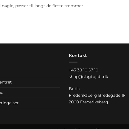
 nøgle, passer til langt de fleste trommer
Kontakt
+45 38 10 57 10
shop@slagtojctr.dk
entret
Butik
ed
Frederiksberg Bredegade 1F
2000 Frederiksberg
tingelser