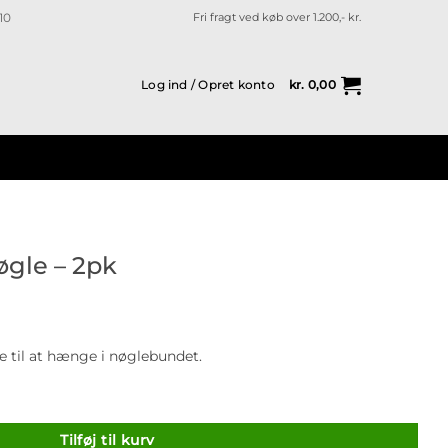
10
Fri fragt ved køb over 1.200,- kr.
Log ind / Opret konto
kr.
0,00
gle – 2pk
 til at hænge i nøglebundet.
al
Tilføj til kurv