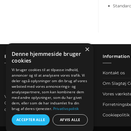
Standard
×
Denne hjemmeside bruger
Betaling & sikkerhed
Information
cookies
Vi bruger cookies til at tilpasse indhold,
Kontakt os
annoncer og til at analysere vores trafik. Vi
deler også oplysninger om din brug af vores
Om Slagtøj C
websted med vores annoncerings- og
analysepartnere, som kan kombinere dem
Vores værkst
Vores betalinger køres igennem NETS &
med andre oplysninger, som du har givet
Quickpay som sørger for at alt er sikkert
dem, eller som de har indsamlet fra din
Forretningsbe
brug af deres tjenester.
Privatlivspolitik
og krypteret.
Cookiepolitik
ACCEPTER ALLE
AFVIS ALLE