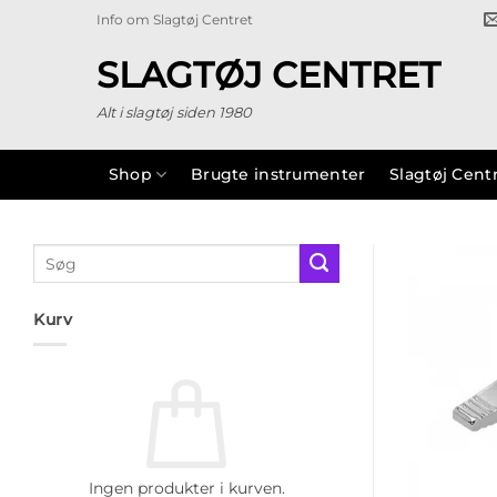
Fortsæt
Info om Slagtøj Centret
til
indhold
SLAGTØJ CENTRET
Alt i slagtøj siden 1980
Shop
Brugte instrumenter
Slagtøj Cent
Søg
efter:
Kurv
Ingen produkter i kurven.