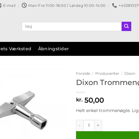
E-mail
Man-Fre 11:00-18:00 / Lørdag 10:00-14:00
+45381057
Søg
efter:
rets Værksted
Åbningstider
Forside
/
Producenter
/
Dixon
Dixon Trommenø
Tilføj til
ønskeliste
50,00
kr.
Helt enkel trommenøgle. Lige
Dixon Trommenøgle - 2pk ant