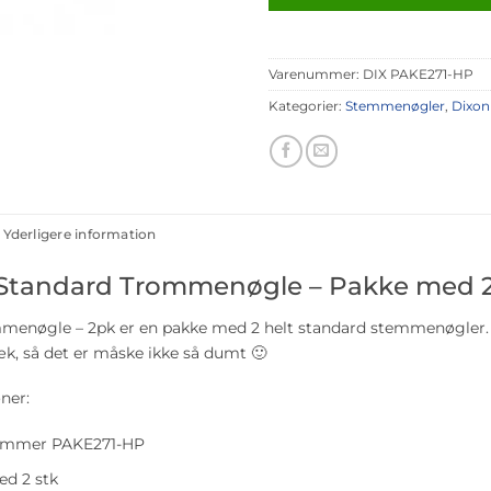
Varenummer:
DIX PAKE271-HP
Kategorier:
Stemmenøgler
,
Dixon
Yderligere information
Standard Trommenøgle – Pakke med 2
menøgle – 2pk er en pakke med 2 helt standard stemmenøgler. E
æk, så det er måske ikke så dumt 🙂
ner:
mmer PAKE271-HP
d 2 stk