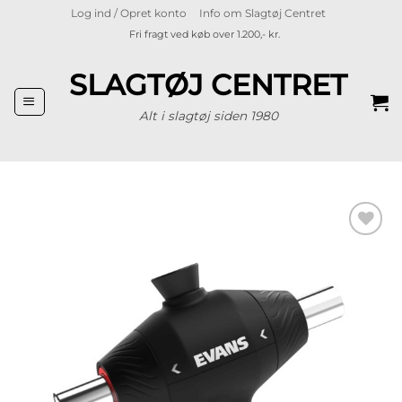
Fortsæt
Log ind / Opret konto
Info om Slagtøj Centret
til
Fri fragt ved køb over 1.200,- kr.
indhold
SLAGTØJ CENTRET
Alt i slagtøj siden 1980
Tilføj til
ønskeliste