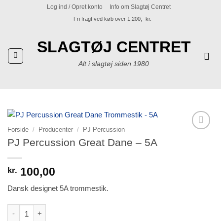
Fortsæt
Log ind / Opret konto
Info om Slagtøj Centret
til
Fri fragt ved køb over 1.200,- kr.
indhold
SLAGTØJ CENTRET
Alt i slagtøj siden 1980
Forside
/
Producenter
/
PJ Percussion
Tilføj til
PJ Percussion Great Dane – 5A
ønskeliste
100,00
kr.
Dansk designet 5A trommestik.
PJ Percussion Great Dane - 5A antal