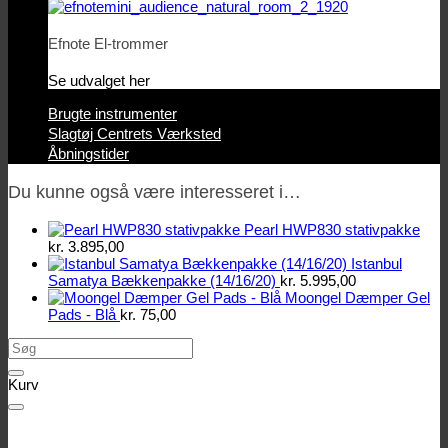
Efnote El-trommer
Se udvalget her
Brugte instrumenter
Slagtøj Centrets Værksted
Åbningstider
Du kunne også være interesseret i…
Pearl HWP830 stativpakke
kr.
3.895,00
Istanbul
Samatya Bækkenpakke (14/16/20)
kr.
5.995,00
Moongel Dæmper Gel
Pads - Blå
kr.
75,00
Søg
efter:
Kurv