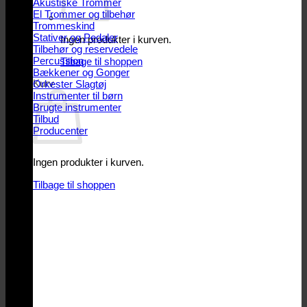
Akustiske Trommer
El Trommer og tilbehør
Trommeskind
Stativer og Pedaler
Ingen produkter i kurven.
Tilbehør og reservedele
Percussion
Tilbage til shoppen
Bækkener og Gonger
Kurv
Orkester Slagtøj
Instrumenter til børn
Brugte instrumenter
Tilbud
Producenter
Ingen produkter i kurven.
Tilbage til shoppen