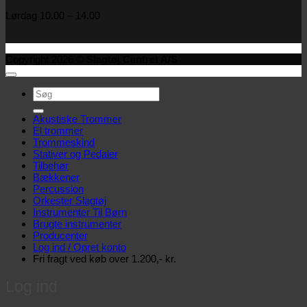
Lørdag 10.00 – 14.00
Copyright 2026 ©
Slagtøj Centret A/S
Søg
efter:
Akustiske Trommer
El trommer
Trommeskind
Stativer og Pedaler
Tilbehør
Bækkener
Percussion
Orkester Slagtøj
Instrumenter Til Børn
Brugte instrumenter
Producenter
Log ind / Opret konto
Fri fragt ved køb over 1.200,- kr.
Log ind