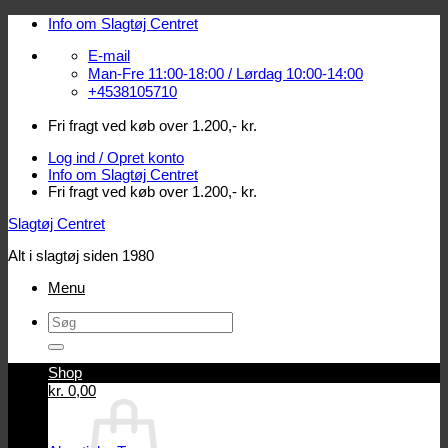
Fortsæt
Info om Slagtøj Centret
til
E-mail
indhold
Man-Fre 11:00-18:00 / Lørdag 10:00-14:00
+4538105710
Fri fragt ved køb over 1.200,- kr.
Log ind / Opret konto
Info om Slagtøj Centret
Fri fragt ved køb over 1.200,- kr.
Slagtøj Centret
Alt i slagtøj siden 1980
Menu
Søg
efter:
Shop
Log ind / Opret konto
kr.
0,00