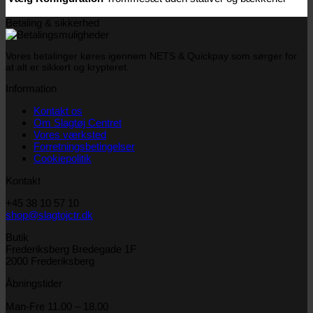
Betaling & sikkerhed
Vores betalinger køres igennem NETS & Quickpay som sørger for
at alt er sikkert og krypteret.
Information
Kontakt os
Om Slagtøj Centret
Vores værksted
Forretningsbetingelser
Cookiepolitik
Kontakt
+45 38 10 57 10
shop@slagtojctr.dk
Butik
Frederiksberg Bredegade 1F
2000 Frederiksberg
Åbningstider
Man-Fre 11.00 – 18.00