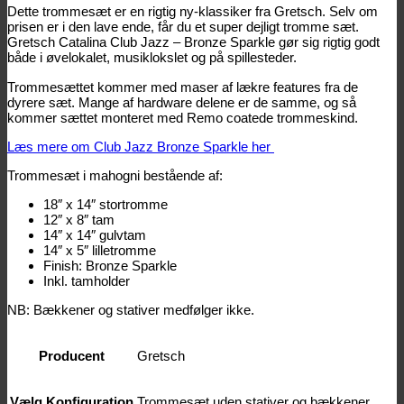
Dette trommesæt er en rigtig ny-klassiker fra Gretsch. Selv om
prisen er i den lave ende, får du et super dejligt tromme sæt.
Gretsch Catalina Club Jazz – Bronze Sparkle gør sig rigtig godt
både i øvelokalet, musiklokslet og på spillesteder.
Trommesættet kommer med maser af lækre features fra de
dyrere sæt. Mange af hardware delene er de samme, og så
kommer sættet monteret med Remo coatede trommeskind.
Læs mere om Club Jazz Bronze Sparkle her
Trommesæt i mahogni bestående af:
18″ x 14″ stortromme
12″ x 8″ tam
14″ x 14″ gulvtam
14″ x 5″ lilletromme
Finish: Bronze Sparkle
Inkl. tamholder
NB: Bækkener og stativer medfølger ikke.
Producent
Gretsch
Vælg Konfiguration
Trommesæt uden stativer og bækkener