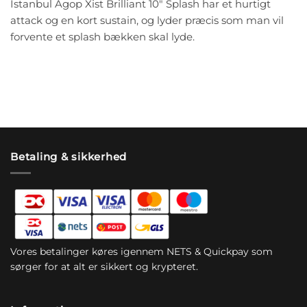
Istanbul Agop Xist Brilliant 10″ Splash har et hurtigt
attack og en kort sustain, og lyder præcis som man vil
forvente et splash bækken skal lyde.
Betaling & sikkerhed
Vores betalinger køres igennem NETS & Quickpay som
sørger for at alt er sikkert og krypteret.