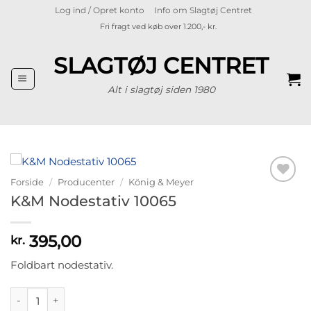
Fortsæt
Log ind / Opret konto
Info om Slagtøj Centret
til
Fri fragt ved køb over 1.200,- kr.
indhold
SLAGTØJ CENTRET
Alt i slagtøj siden 1980
Forside
/
Producenter
/
König & Meyer
Tilføj til
K&M Nodestativ 10065
ønskeliste
395,00
kr.
Foldbart nodestativ.
K&M Nodestativ 10065 antal