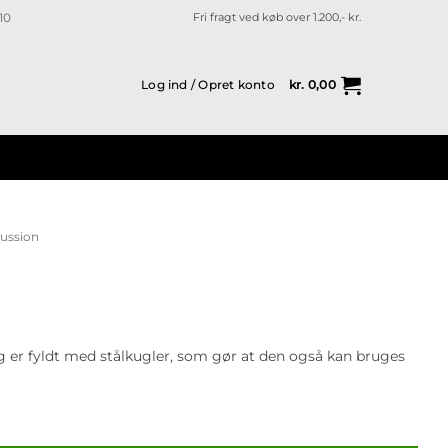
10
Fri fragt ved køb over 1.200,- kr.
Log ind / Opret konto
kr.
0,00
ussion
og er fyldt med stålkugler, som gør at den også kan bruges