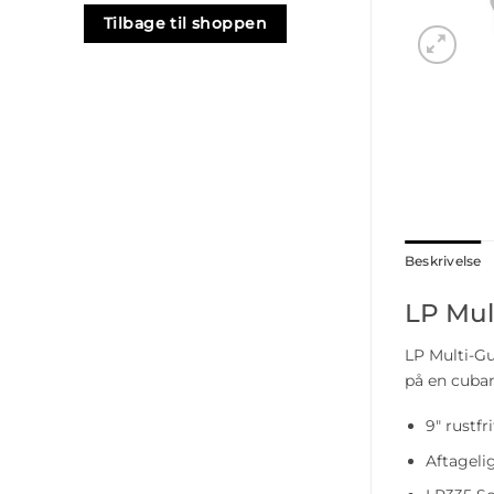
Tilbage til shoppen
Beskrivelse
LP Mult
LP Multi-Gu
på en cubans
9″ rustfri
Aftageli