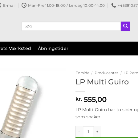
E-mail
Man-Fre 11:00-18:00 / Lørdag 10:00-14:00
+45381057
Søg
efter:
rets Værksted
Åbningstider
Forside
/
Producenter
/
LP Perc
LP Multi Guiro
Tilføj til
ønskeliste
555,00
kr.
LP Multi-Guiro har to sider 
som shaker.
LP Multi Guiro antal