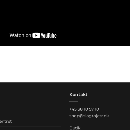
Kontakt
+45 38 10 57 10
shop@slagtojctr.dk
entret
Butik