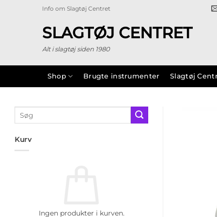
Fortsæt
Info om Slagtøj Centret
til
indhold
SLAGTØJ CENTRET
Alt i slagtøj siden 1980
Shop
Brugte instrumenter
Slagtøj Cent
Søg
efter:
Kurv
Ingen produkter i kurven.