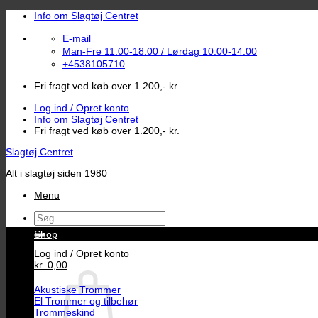
Fortsæt
Info om Slagtøj Centret
til
indhold
E-mail
Man-Fre 11:00-18:00 / Lørdag 10:00-14:00
+4538105710
Fri fragt ved køb over 1.200,- kr.
Log ind / Opret konto
Info om Slagtøj Centret
Fri fragt ved køb over 1.200,- kr.
Slagtøj Centret
Alt i slagtøj siden 1980
Menu
Søg
efter:
Shop
Log ind / Opret konto
kr.
0,00
Akustiske Trommer
El Trommer og tilbehør
Trommeskind