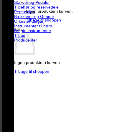
Stativer og Pedaler
Tilbehør og reservedele
Ingen produkter i kurven.
Percussion
Bækkener og Gonger
Tilbage til shoppen
Orkester Slagtøj
Instrumenter til børn
Kurv
Brugte instrumenter
Tilbud
Producenter
Ingen produkter i kurven.
Tilbage til shoppen