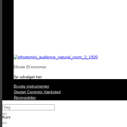
Efnote El-trommer
Se udvalget her
Brugte instrumenter
Slagtøj Centrets Værksted
Åbningstider
Søg
efter:
Kurv