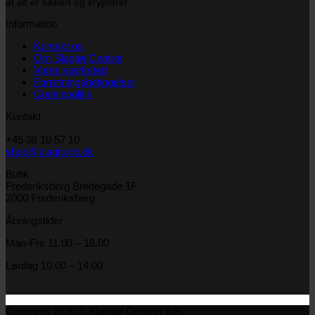
at alt er sikkert og krypteret.
Information
Kontakt os
Om Slagtøj Centret
Vores værksted
Forretningsbetingelser
Cookiepolitik
Kontakt
+45 38 10 57 10
shop@slagtojctr.dk
Butik
Frederiksberg Bredegade 1F
2000 Frederiksberg
Åbningstider
Man-Fre 11.00 – 18.00
Lørdag 10.00 – 14.00
Copyright 2026 ©
Slagtøj Centret A/S