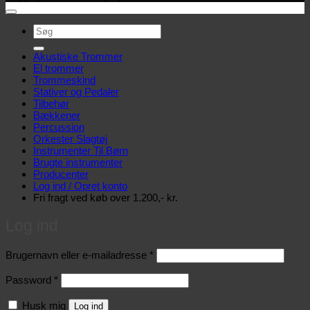
Søg
efter:
Akustiske Trommer
El trommer
Trommeskind
Stativer og Pedaler
Tilbehør
Bækkener
Percussion
Orkester Slagtøj
Instrumenter Til Børn
Brugte instrumenter
Producenter
Log ind / Opret konto
Fri fragt ved køb over 1.200,- kr.
Log ind
Påkrævet
Brugernavn eller e-mailadresse
*
Påkrævet
Password
*
Husk mig
Log ind