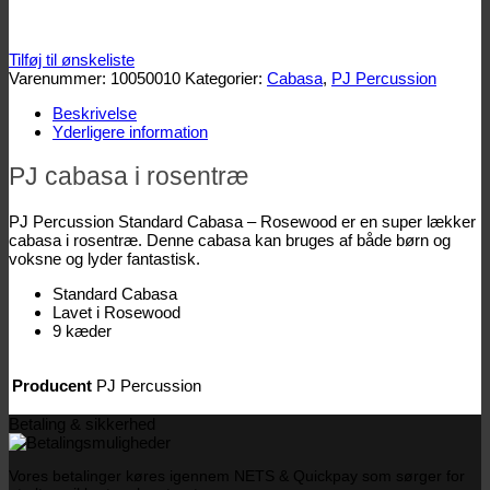
Tilføj til ønskeliste
Varenummer:
10050010
Kategorier:
Cabasa
,
PJ Percussion
Beskrivelse
Yderligere information
PJ cabasa i rosentræ
PJ Percussion Standard Cabasa – Rosewood er en super lækker
cabasa i rosentræ. Denne cabasa kan bruges af både børn og
voksne og lyder fantastisk.
Standard Cabasa
Lavet i Rosewood
9 kæder
Producent
PJ Percussion
Betaling & sikkerhed
Vores betalinger køres igennem NETS & Quickpay som sørger for