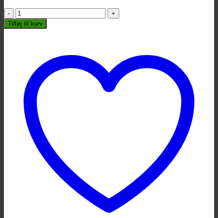
PJ
Percussion
Tilføj til kurv
Standard
Cabasa
-
Rosewood
antal