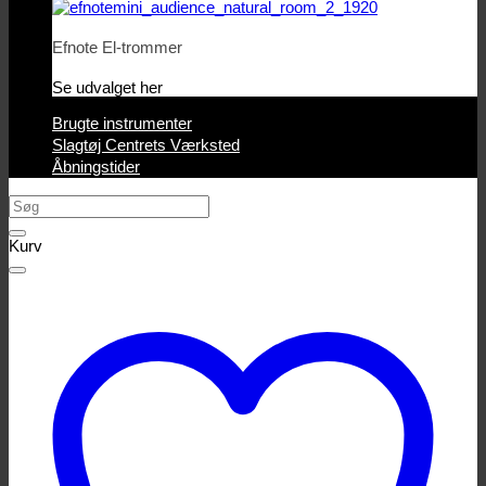
Efnote El-trommer
Se udvalget her
Brugte instrumenter
Slagtøj Centrets Værksted
Åbningstider
Søg
efter:
Kurv