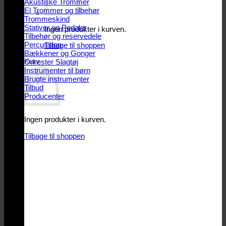
Akustiske Trommer
El Trommer og tilbehør
Trommeskind
Stativer og Pedaler
Ingen produkter i kurven.
Tilbehør og reservedele
Percussion
Tilbage til shoppen
Bækkener og Gonger
Kurv
Orkester Slagtøj
Instrumenter til børn
Brugte instrumenter
Tilbud
Producenter
Ingen produkter i kurven.
Tilbage til shoppen