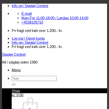
Fortsæt
Info om Slagtøj Centret
til
E-mail
indhold
Man-Fre 11:00-18:00 / Lørdag 10:00-14:00
+4538105710
Fri fragt ved køb over 1.200,- kr.
Log ind / Opret konto
Info om Slagtøj Centret
Fri fragt ved køb over 1.200,- kr.
Slagtøj Centret
Alt i slagtøj siden 1980
Menu
Søg
efter:
Shop
Log ind / Opret konto
kr.
0,00