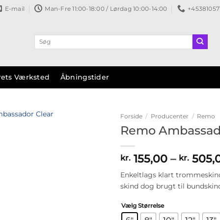
E-mail
Man-Fre 11:00-18:00 / Lørdag 10:00-14:00
+45381057
Søg
efter:
rets Værksted
Åbningstider
Forside
/
Producenter
/
Remo
Remo Ambassado
Tilføj til
ønskeliste
155,00
–
505,
kr.
kr.
Enkeltlags klart trommeskind
skind dog brugt til bundskind, 
Vælg Størrelse