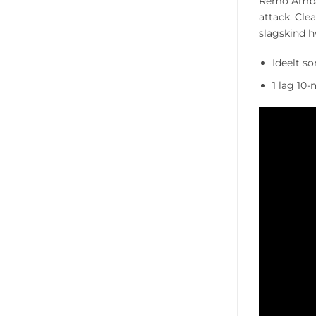
Remo Ambas
attack. Cle
slagskind h
Ideelt s
1 lag 10-