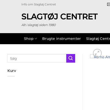
Fortsæt
Info om Slagtøj Centret
til
indhold
SLAGTØJ CENTRET
Alt i slagtøj siden 1980
Shop
Brugte instrumenter
Slagtøj Cent
Søg
efter:
Kurv