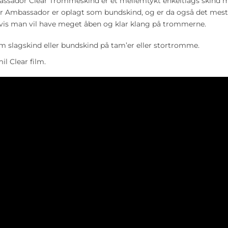
sador Clear Trommeskind er et mellemtykt enkeltlags skind me
ar Ambassador er oplagt som bundskind, og er da også det mest
vis man vil have meget åben og klar klang på trommerne.
om slagskind eller bundskind på tam’er eller stortromme.
mil Clear film.