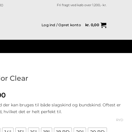
10
Fri fragt ved køb over 1.200,- kr.
Log ind / Opret konto
kr.
0,00
r Clear
Prisinterval:
00
kr. 155,00
 der kan bruges til både slagskind og bundskind. Oftest er
til
hvilket det er helt perfekt til.
kr. 505,00
RYD