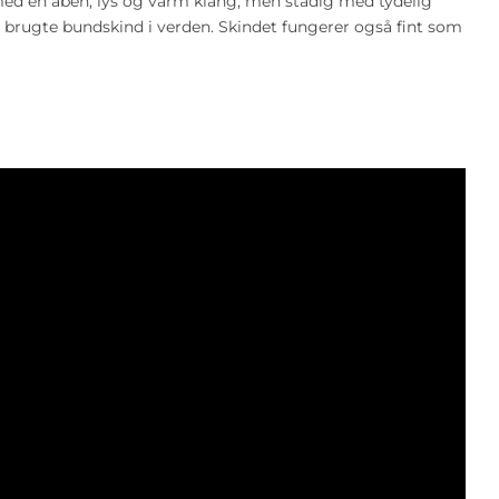
d en åben, lys og varm klang, men stadig med tydelig
 brugte bundskind i verden. Skindet fungerer også fint som