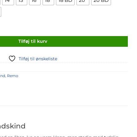
14"
15"
16"
18"
18 BD
20"
20 BD
Tilføj til kurv
Tilføj til ønskeliste
ind
,
Remo
ndskind