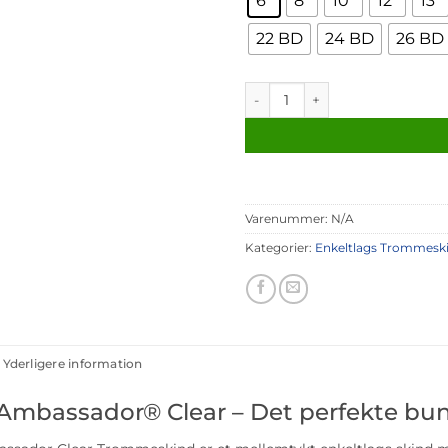
6"
8"
10"
12"
13"
22 BD
24 BD
26 BD
Remo Ambassador Clear antal
Varenummer:
N/A
Kategorier:
Enkeltlags Trommesk
Yderligere information
mbassador® Clear – Det perfekte bu