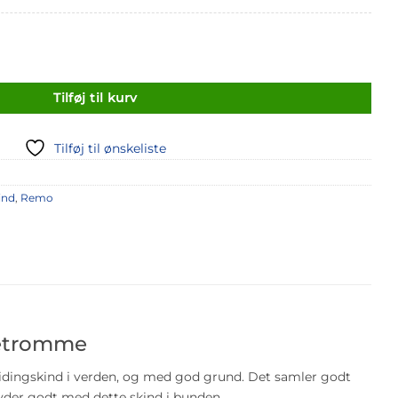
 antal
Tilføj til kurv
Tilføj til ønskeliste
ind
,
Remo
letromme
ingskind i verden, og med god grund. Det samler godt
lyder godt med dette skind i bunden.