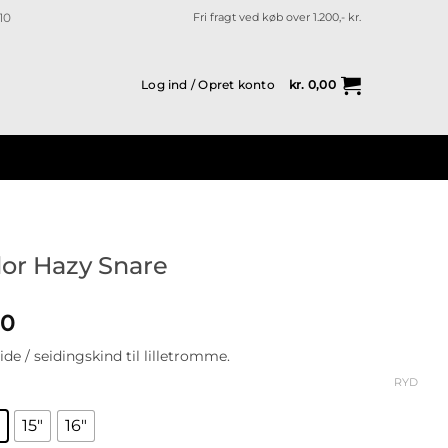
10
Fri fragt ved køb over 1.200,- kr.
Log ind / Opret konto
kr.
0,00
r Hazy Snare
Prisinterval:
00
kr. 150,00
de / seidingskind til lilletromme.
til
kr. 185,00
RYD
15"
16"