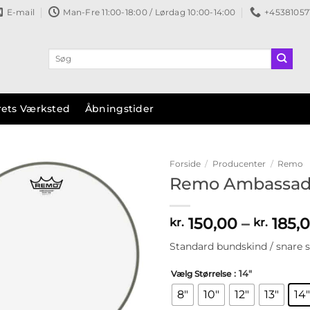
E-mail
Man-Fre 11:00-18:00 / Lørdag 10:00-14:00
+45381057
Søg
efter:
rets Værksted
Åbningstider
Forside
/
Producenter
/
Remo
Remo Ambassado
Tilføj til
ønskeliste
150,00
–
185,
kr.
kr.
Standard bundskind / snare si
: 14"
Vælg Størrelse
8"
10"
12"
13"
14"