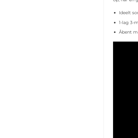
Ideelt s
1-lag 3-m
Åbent me