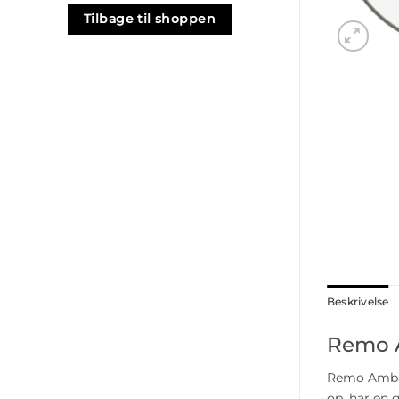
Tilbage til shoppen
Beskrivelse
Remo A
Remo Ambas
op, har en 