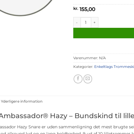
kr.
155,00
Remo Ambassador Hazy Snare
Varenummer:
N/A
Kategorier:
Enkeltlags Trommesk
Yderligere information
mbassador® Hazy – Bundskind til lil
sador Hazy Snare er uden sammenligning det mest brugte seid
god allround lyd og en lang holdbarhed. 9 ud af 10 lilletrommer 