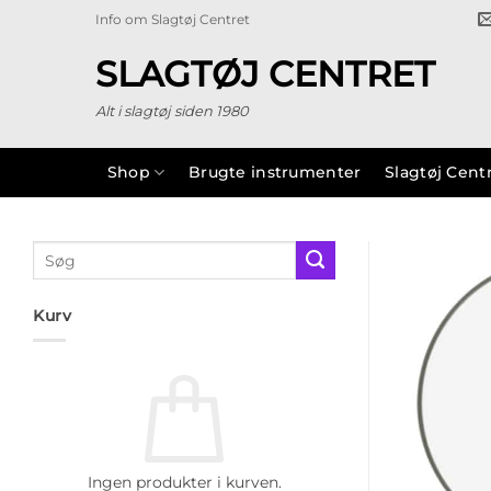
Fortsæt
Info om Slagtøj Centret
til
indhold
SLAGTØJ CENTRET
Alt i slagtøj siden 1980
Shop
Brugte instrumenter
Slagtøj Cent
Søg
efter:
Kurv
Ingen produkter i kurven.