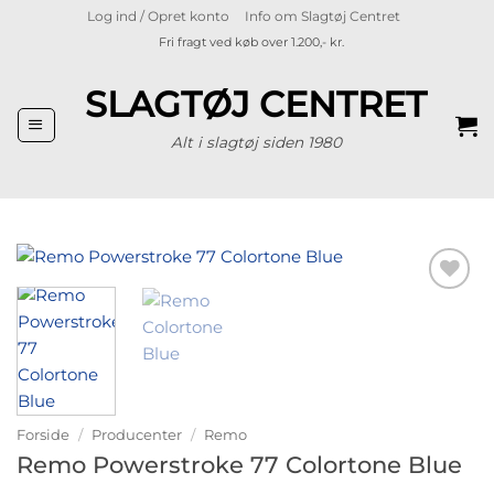
Fortsæt
Log ind / Opret konto
Info om Slagtøj Centret
til
Fri fragt ved køb over 1.200,- kr.
indhold
SLAGTØJ CENTRET
Alt i slagtøj siden 1980
Tilføj til
ønskeliste
Forside
/
Producenter
/
Remo
Remo Powerstroke 77 Colortone Blue