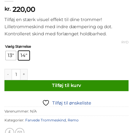
220,00
kr.
Tilføj en stærk visuel effekt til dine trommer!
Lilletrommeskind med indre dæmpering og dot.
Kontrolleret skind med forlænget holdbarhed.
RYD
Vælg Størrelse
13"
14"
Remo Powerstroke 77 Colortone Blue antal
Tilføj til kurv
Tilføj til ønskeliste
Varenummer:
N/A
Kategorier:
Farvede Trommeskind
,
Remo