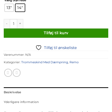
Vælg Størrelse
13"
14"
Remo Powerstroke 77 Coated antal
Tilføj til kurv
Tilføj til ønskeliste
Varenummer:
N/A
Kategorier:
Trommeskind Med Dæmpning
,
Remo
Beskrivelse
Yderligere information