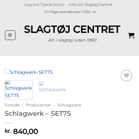
Fortsæt
Log ind / Opret konto
Info om Slagtøj Centret
til
Fri fragt ved køb over 1.200,- kr.
indhold
SLAGTØJ CENTRET
Alt i slagtøj siden 1980
Tilføj til
ønskeliste
Forside
/
Producenter
/
Schlagwerk
Schlagwerk – SET75
840,00
kr.