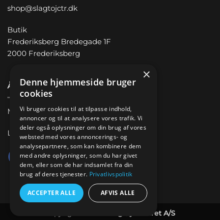
shop@slagtojctr.dk
Butik
Frederiksberg Bredegade 1F
2000 Frederiksberg
×
Denne hjemmeside bruger
Åbningstider
cookies
Vi bruger cookies til at tilpasse indhold,
Man-Fre 11.00 – 18.00
annoncer og til at analysere vores trafik. Vi
deler også oplysninger om din brug af vores
Lørdag 10.00 – 14.00
websted med vores annoncerings- og
analysepartnere, som kan kombinere dem
med andre oplysninger, som du har givet
dem, eller som de har indsamlet fra din
brug af deres tjenester.
Privatlivspolitik
ACCEPTER ALLE
AFVIS ALLE
Copyright 2026 ©
Slagtøj Centret A/S