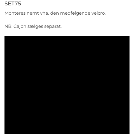
SET75
Monteres nemt vha. den medfølgende velcro.
NB: Cajon sælges separat.