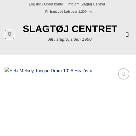
Fortsæt
Log ind / Opret konto
Info om Slagtøj Centret
til
Fri fragt ved køb over 1.200,- kr.
indhold
SLAGTØJ CENTRET
Alt i slagtøj siden 1980
Tilføj til
ønskeliste