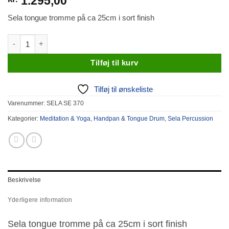
1.295,00
Sela tongue tromme på ca 25cm i sort finish
Sela Melody Tongue Drum 10“ A Hirajōshi antal
Tilføj til kurv
Tilføj til ønskeliste
Varenummer:
SELA SE 370
Kategorier:
Meditation & Yoga
,
Handpan & Tongue Drum
,
Sela Percussion
Beskrivelse
Yderligere information
Sela tongue tromme på ca 25cm i sort finish