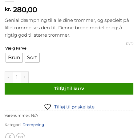
280,00
kr.
Genial dæmpning til alle dine trommer, og specielt på
lilletromme ses den tit. Denne brede model er også
rigtig god til større trommer.
RYD
Vælg Farve
Brun
Sort
Snareweight M80 Læder Dæmper antal
Tilføj til kurv
Tilføj til ønskeliste
Varenummer:
N/A
Kategori:
Dæmpning