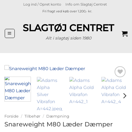
Fortsæt
Log ind / Opret konto
Info om Slagtøj Centret
til
Fri fragt ved køb over 1.200,- kr.
indhold
SLAGTØJ CENTRET
Alt i slagtøj siden 1980
Tilføj til
ønskeliste
Forside
/
Tilbehør
/
Dæmpning
Snareweight M80 Læder Dæmper