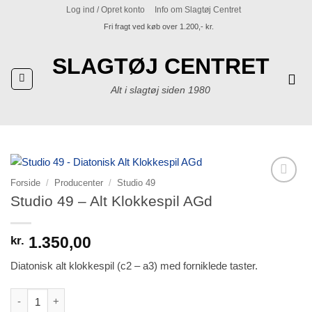
Fortsæt
Log ind / Opret konto
Info om Slagtøj Centret
til
Fri fragt ved køb over 1.200,- kr.
indhold
SLAGTØJ CENTRET
Alt i slagtøj siden 1980
Forside
/
Producenter
/
Studio 49
Tilføj til
Studio 49 – Alt Klokkespil AGd
ønskeliste
1.350,00
kr.
Diatonisk alt klokkespil (c2 – a3) med forniklede taster.
Studio 49 - Alt Klokkespil AGd antal