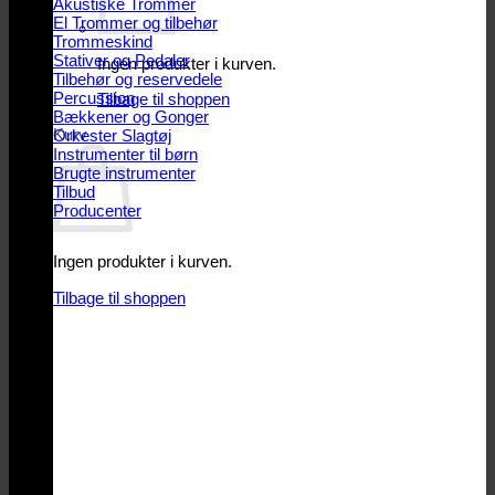
Akustiske Trommer
El Trommer og tilbehør
Trommeskind
Stativer og Pedaler
Ingen produkter i kurven.
Tilbehør og reservedele
Percussion
Tilbage til shoppen
Bækkener og Gonger
Kurv
Orkester Slagtøj
Instrumenter til børn
Brugte instrumenter
Tilbud
Producenter
Ingen produkter i kurven.
Tilbage til shoppen