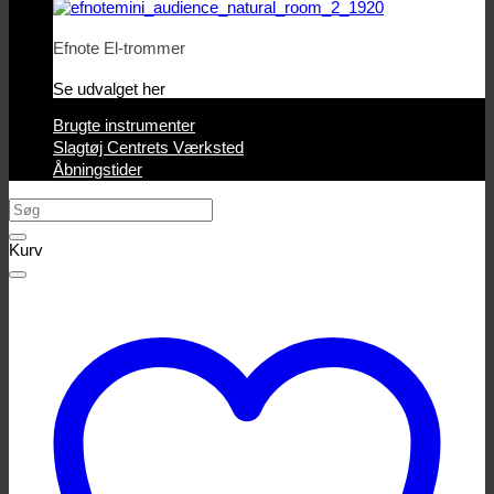
Efnote El-trommer
Se udvalget her
Brugte instrumenter
Slagtøj Centrets Værksted
Åbningstider
Søg
efter:
Kurv