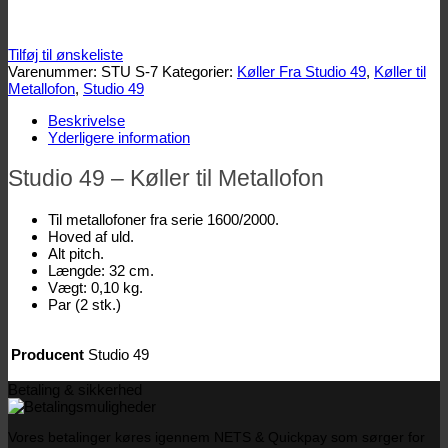
Tilføj til ønskeliste
Varenummer:
STU S-7
Kategorier:
Køller Fra Studio 49
,
Køller til
Metallofon
,
Studio 49
Beskrivelse
Yderligere information
Studio 49 – Køller til Metallofon
Til metallofoner fra serie 1600/2000.
Hoved af uld.
Alt pitch.
Længde: 32 cm.
Vægt: 0,10 kg.
Par (2 stk.)
Producent
Studio 49
Betaling & sikkerhed
Vores betalinger køres igennem NETS & Quickpay som sørger for