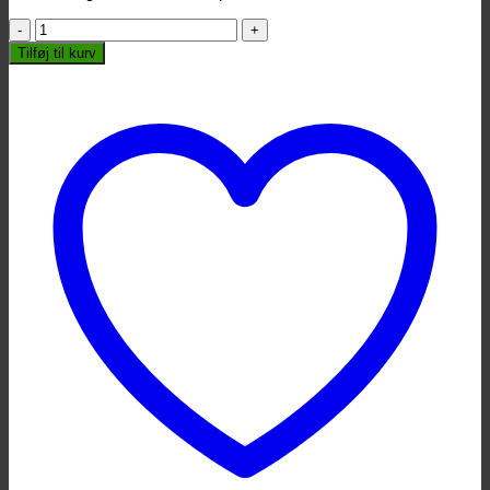
Studio
49
Tilføj til kurv
-
Køller
til
Metallofon
S7
antal