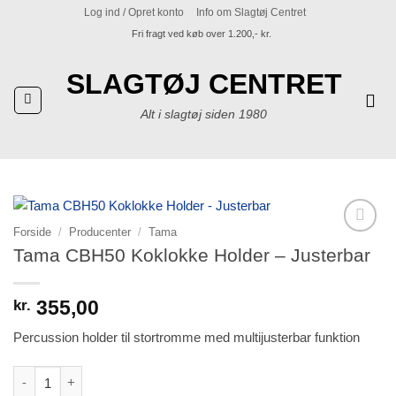
Fortsæt
Log ind / Opret konto
Info om Slagtøj Centret
til
Fri fragt ved køb over 1.200,- kr.
indhold
SLAGTØJ CENTRET
Alt i slagtøj siden 1980
Forside
/
Producenter
/
Tama
Tilføj til
Tama CBH50 Koklokke Holder – Justerbar
ønskeliste
355,00
kr.
Percussion holder til stortromme med multijusterbar funktion
Tama CBH50 Koklokke Holder - Justerbar antal