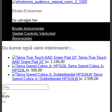
Efnote El-trommer
Se udvalget her
Brugte instrumenter
Slagtøj Centrets Værksted
Åbningstider
Du kunne også være interesseret i…
Tama True Touch
AAD Snare Pad 10''
kr.
1.195,00
Tama Speed Cobra Jr.
HP310L
kr.
935,00
Tama
Speed Cobra Jr. Dobbeltpedal HP310LW
kr.
2.595,00
Søg
efter:
Kurv