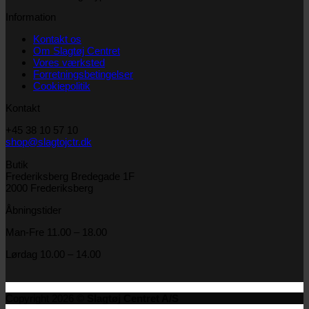
Information
Kontakt os
Om Slagtøj Centret
Vores værksted
Forretningsbetingelser
Cookiepolitik
Kontakt
+45 38 10 57 10
shop@slagtojctr.dk
Butik
Frederiksberg Bredegade 1F
2000 Frederiksberg
Åbningstider
Man-Fre 11.00 – 18.00
Lørdag 10.00 – 14.00
Copyright 2026 ©
Slagtøj Centret A/S