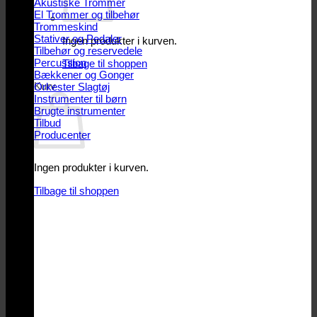
Akustiske Trommer
El Trommer og tilbehør
Trommeskind
Stativer og Pedaler
Ingen produkter i kurven.
Tilbehør og reservedele
Percussion
Tilbage til shoppen
Bækkener og Gonger
Kurv
Orkester Slagtøj
Instrumenter til børn
Brugte instrumenter
Tilbud
Producenter
Ingen produkter i kurven.
Tilbage til shoppen