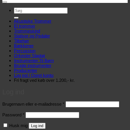
Søg
efter:
Akustiske Trommer
El trommer
Trommeskind
Stativer og Pedaler
Tilbehør
Bækkener
Percussion
Orkester Slagtøj
Instrumenter Til Børn
Brugte instrumenter
Producenter
Log ind / Opret konto
Fri fragt ved køb over 1.200,- kr.
Log ind
Påkrævet
Brugernavn eller e-mailadresse
*
Påkrævet
Password
*
Husk mig
Log ind