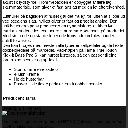
akustisk lydstyrke. Trommepadden er opbygget af flere lag
skummateriale, som giver et fast anslag med en let eftergivenhed.
Lufthuller på bagsiden af huset gør det muligt for luften at slippe ud
ved pedalens slag, hvilket giver et fast og præcist anslag. Den
unikke tonerespons producerer en dynamisk og let åben lyd,
markant anderledes end andre stortromme-øvepads på markedet.
Med sin brede og stabile tobenede konstruktion føles padden
solidt forankret.
Den kan bruges med næsten alle typer enkeltpedaler og de fleste
dobbeltpedaler på markedet. Pad-højden på Tama True Touch
Kick-it Bass Pad 6” kan hurtigt justeres, så den passer til dine
foretrukne pedaler og spillestil..
Stortromme øveplade 6″
-Flush Frame
Højde husterbar
Passer til de fleste pedaler, også dobbeltpedaler
Producent
Tama
Betaling & sikkerhed
Vores betalinger køres igennem NETS & Quickpay som sørger for
at alt er sikkert og krypteret.