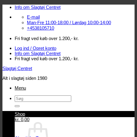
Fortsæt
Info om Slagtøj Centret
til
E-mail
indhold
Man-Fre 11:00-18:00 / Lørdag 10:00-14:00
+4538105710
Fri fragt ved køb over 1.200,- kr.
Log ind / Opret konto
Info om Slagtøj Centret
Fri fragt ved køb over 1.200,- kr.
Slagtøj Centret
Alt i slagtøj siden 1980
Menu
Søg
efter:
Shop
Log ind / Opret konto
kr.
0,00