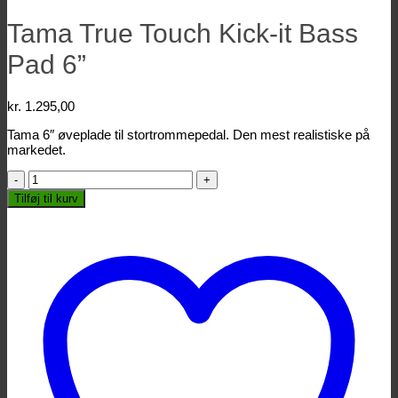
Tama True Touch Kick-it Bass
Pad 6”
kr.
1.295,00
Tama 6″ øveplade til stortrommepedal. Den mest realistiske på
markedet.
Tama
True
Tilføj til kurv
Touch
Kick-
it
Bass
Pad
6''
antal