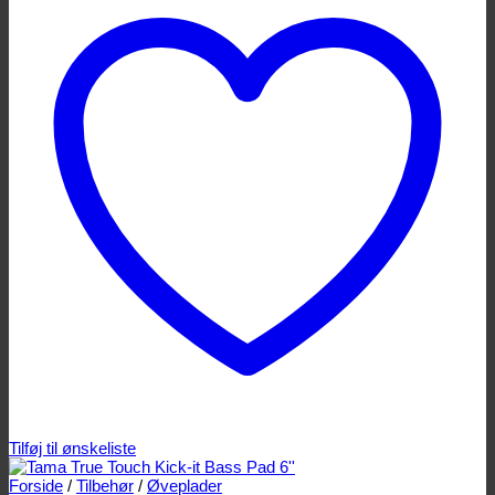
Tilføj til ønskeliste
Forside
/
Tilbehør
/
Øveplader