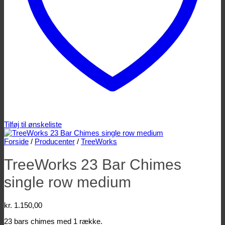
Tilføj til ønskeliste
Forside
/
Producenter
/
TreeWorks
TreeWorks 23 Bar Chimes
single row medium
kr.
1.150,00
23 bars chimes med 1 række.