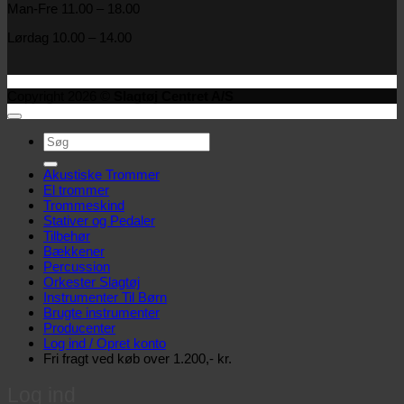
Man-Fre 11.00 – 18.00
Lørdag 10.00 – 14.00
Copyright 2026 ©
Slagtøj Centret A/S
Søg
efter:
Akustiske Trommer
El trommer
Trommeskind
Stativer og Pedaler
Tilbehør
Bækkener
Percussion
Orkester Slagtøj
Instrumenter Til Børn
Brugte instrumenter
Producenter
Log ind / Opret konto
Fri fragt ved køb over 1.200,- kr.
Log ind