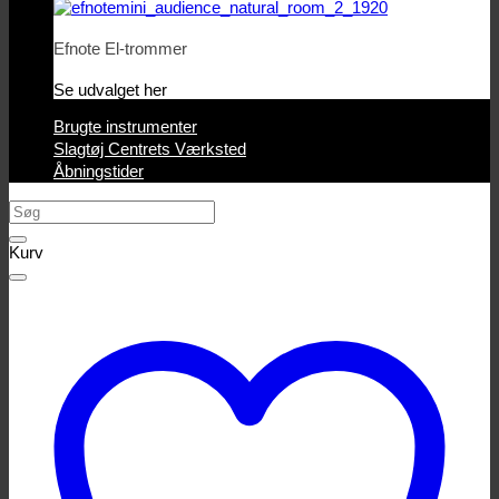
Efnote El-trommer
Se udvalget her
Brugte instrumenter
Slagtøj Centrets Værksted
Åbningstider
Søg
efter:
Kurv