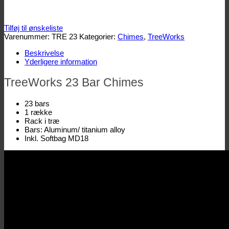
Tilføj til ønskeliste
Varenummer:
TRE 23
Kategorier:
Chimes
,
TreeWorks
Beskrivelse
Yderligere information
TreeWorks 23 Bar Chimes
23 bars
1 række
Rack i træ
Bars: Aluminum/ titanium alloy
Inkl. Softbag MD18