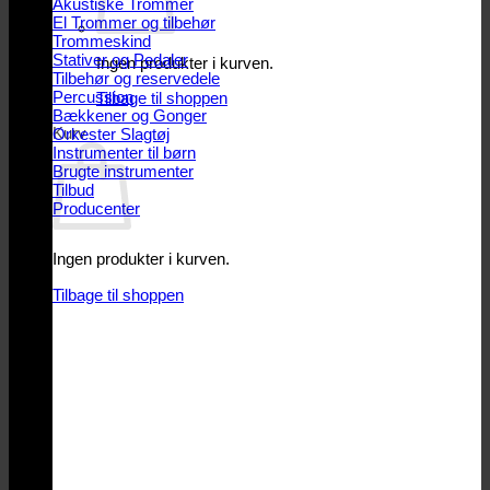
Akustiske Trommer
El Trommer og tilbehør
Trommeskind
Stativer og Pedaler
Ingen produkter i kurven.
Tilbehør og reservedele
Percussion
Tilbage til shoppen
Bækkener og Gonger
Kurv
Orkester Slagtøj
Instrumenter til børn
Brugte instrumenter
Tilbud
Producenter
Ingen produkter i kurven.
Tilbage til shoppen