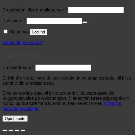
Påkrævet
Brugernavn eller e-mailadresse
*
Påkrævet
Password
*
Husk mig
Log ind
Mistet dit password?
Opret konto
Påkrævet
E-mailadresse
*
Et link til en side, hvor du kan oprette en ny adgangskode, vil blive
sendt til din e-mailadresse.
Dine personlige data vil blive anvendt til at understøtte din
brugeroplevelse på webshoppen, til at administrere adgang til din
konto, og til andre formål, som er beskrevet i vores
Politik for
personoplysninger
.
Opret konto