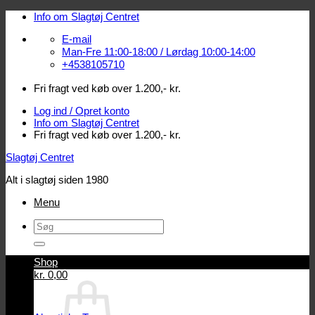
Fortsæt
Info om Slagtøj Centret
til
E-mail
indhold
Man-Fre 11:00-18:00 / Lørdag 10:00-14:00
+4538105710
Fri fragt ved køb over 1.200,- kr.
Log ind / Opret konto
Info om Slagtøj Centret
Fri fragt ved køb over 1.200,- kr.
Slagtøj Centret
Alt i slagtøj siden 1980
Menu
Søg
efter:
Shop
Log ind / Opret konto
kr.
0,00