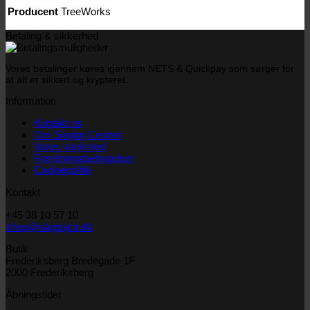
Producent
TreeWorks
Betaling & sikkerhed
Vores betalinger køres igennem NETS & Quickpay som sørger for
at alt er sikkert og krypteret.
Information
Kontakt os
Om Slagtøj Centret
Vores værksted
Forretningsbetingelser
Cookiepolitik
Kontakt
+45 38 10 57 10
shop@slagtojctr.dk
Butik
Frederiksberg Bredegade 1F
2000 Frederiksberg
Åbningstider