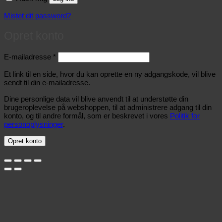
Mistet dit password?
Opret konto
Påkrævet
E-mailadresse
*
Et link til en side, hvor du kan oprette en ny adgangskode, vil blive
sendt til din e-mailadresse.
Dine personlige data vil blive anvendt til at understøtte din
brugeroplevelse på webshoppen, til at administrere adgang til din
konto, og til andre formål, som er beskrevet i vores
Politik for
personoplysninger
.
Opret konto