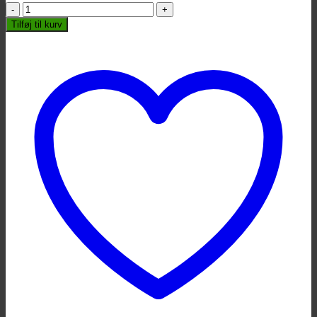
Yamaha
CS755
Tilføj til kurv
Bækkenstativ
antal