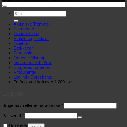
Søg
efter:
Akustiske Trommer
El trommer
Trommeskind
Stativer og Pedaler
Tilbehør
Bækkener
Percussion
Orkester Slagtøj
Instrumenter Til Børn
Brugte instrumenter
Producenter
Log ind / Opret konto
Fri fragt ved køb over 1.200,- kr.
Log ind
Påkrævet
Brugernavn eller e-mailadresse
*
Påkrævet
Password
*
Husk mig
Log ind