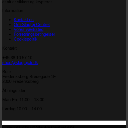
at alt er sikkert og krypteret.
Information
Kontakt os
Om Slagtøj Centret
Vores værksted
Forretningsbetingelser
Cookiepolitik
Kontakt
+45 38 10 57 10
shop@slagtojctr.dk
Butik
Frederiksberg Bredegade 1F
2000 Frederiksberg
Åbningstider
Man-Fre 11.00 – 18.00
Lørdag 10.00 – 14.00
Copyright 2026 ©
Slagtøj Centret A/S