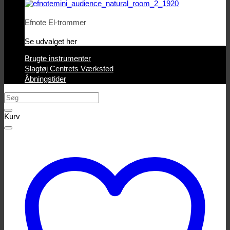
Efnote El-trommer
Se udvalget her
Brugte instrumenter
Slagtøj Centrets Værksted
Åbningstider
Søg
efter:
Kurv