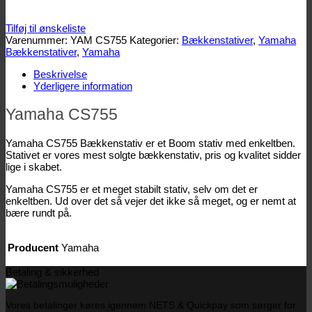
Tilføj til ønskeliste
Varenummer:
YAM CS755
Kategorier:
Bækkenstativer
,
Yamaha
Bækkenstativer
,
Yamaha
Beskrivelse
Yderligere information
Yamaha CS755
Yamaha CS755 Bækkenstativ er et Boom stativ med enkeltben.
Stativet er vores mest solgte bækkenstativ, pris og kvalitet sidder
lige i skabet.
Yamaha CS755 er et meget stabilt stativ, selv om det er
enkeltben. Ud over det så vejer det ikke så meget, og er nemt at
bære rundt på.
Producent
Yamaha
Betaling & sikkerhed
Vores betalinger køres igennem NETS & Quickpay som sørger for