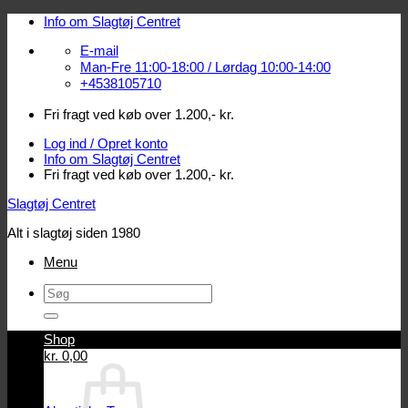
Fortsæt
Info om Slagtøj Centret
til
E-mail
indhold
Man-Fre 11:00-18:00 / Lørdag 10:00-14:00
+4538105710
Fri fragt ved køb over 1.200,- kr.
Log ind / Opret konto
Info om Slagtøj Centret
Fri fragt ved køb over 1.200,- kr.
Slagtøj Centret
Alt i slagtøj siden 1980
Menu
Søg
efter:
Shop
Log ind / Opret konto
kr.
0,00