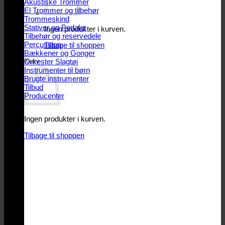
Akustiske Trommer
El Trommer og tilbehør
Trommeskind
Stativer og Pedaler
Ingen produkter i kurven.
Tilbehør og reservedele
Percussion
Tilbage til shoppen
Bækkener og Gonger
Kurv
Orkester Slagtøj
Instrumenter til børn
Brugte instrumenter
Tilbud
Producenter
Ingen produkter i kurven.
Tilbage til shoppen