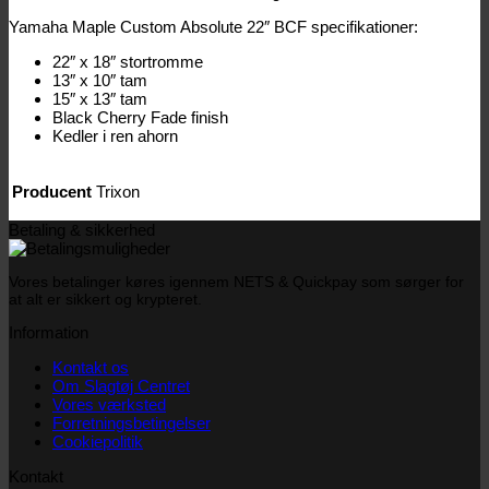
Yamaha Maple Custom Absolute 22″ BCF specifikationer:
22″ x 18″ stortromme
13″ x 10″ tam
15″ x 13″ tam
Black Cherry Fade finish
Kedler i ren ahorn
Producent
Trixon
Betaling & sikkerhed
Vores betalinger køres igennem NETS & Quickpay som sørger for
at alt er sikkert og krypteret.
Information
Kontakt os
Om Slagtøj Centret
Vores værksted
Forretningsbetingelser
Cookiepolitik
Kontakt