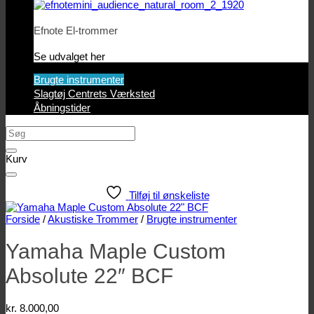
Efnote El-trommer
Se udvalget her
Brugte instrumenter
Slagtøj Centrets Værksted
Åbningstider
Søg
efter:
Kurv
Tilføj til ønskeliste
Forside
/
Akustiske Trommer
/
Brugte instrumenter
Yamaha Maple Custom
Absolute 22″ BCF
kr.
8.000,00