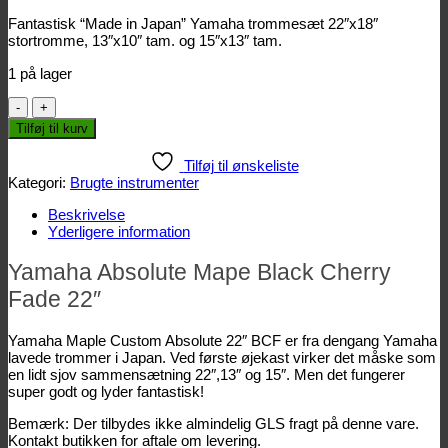
Fantastisk “Made in Japan” Yamaha trommesæt 22″x18″
stortromme, 13″x10″ tam. og 15″x13″ tam.
1 på lager
Yamaha
Maple
Tilføj til kurv
Custom
Absolute
Tilføj til ønskeliste
22"
Kategori:
Brugte instrumenter
BCF
antal
Beskrivelse
Yderligere information
Yamaha Absolute Mape Black Cherry
Fade 22″
Yamaha Maple Custom Absolute 22″ BCF er fra dengang Yamaha
lavede trommer i Japan. Ved første øjekast virker det måske som
en lidt sjov sammensætning 22″,13″ og 15″. Men det fungerer
super godt og lyder fantastisk!
Bemærk: Der tilbydes ikke almindelig GLS fragt på denne vare.
Kontakt butikken for aftale om levering.