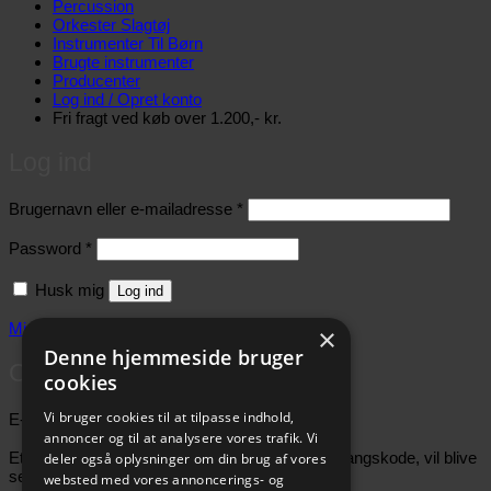
Percussion
Orkester Slagtøj
Instrumenter Til Børn
Brugte instrumenter
Producenter
Log ind / Opret konto
Fri fragt ved køb over 1.200,- kr.
Log ind
Påkrævet
Brugernavn eller e-mailadresse
*
Påkrævet
Password
*
Husk mig
Log ind
Mistet dit password?
×
Denne hjemmeside bruger
Opret konto
cookies
Påkrævet
Vi bruger cookies til at tilpasse indhold,
E-mailadresse
*
annoncer og til at analysere vores trafik. Vi
Et link til en side, hvor du kan oprette en ny adgangskode, vil blive
deler også oplysninger om din brug af vores
sendt til din e-mailadresse.
websted med vores annoncerings- og