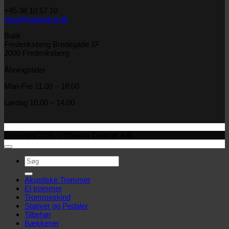
+45 38 10 57 10
shop@slagtojctr.dk
Butik
Frederiksberg Bredegade 1F
2000 Frederiksberg
Åbningstider
Man-Fre 11.00 – 18.00
Lørdag 10.00 – 14.00
Copyright 2026 ©
Slagtøj Centret A/S
Søg
efter:
Akustiske Trommer
El trommer
Trommeskind
Stativer og Pedaler
Tilbehør
Bækkener