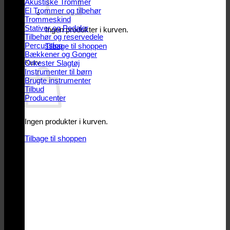
Akustiske Trommer
El Trommer og tilbehør
Trommeskind
Stativer og Pedaler
Ingen produkter i kurven.
Tilbehør og reservedele
Percussion
Tilbage til shoppen
Bækkener og Gonger
Kurv
Orkester Slagtøj
Instrumenter til børn
Brugte instrumenter
Tilbud
Producenter
Ingen produkter i kurven.
Tilbage til shoppen