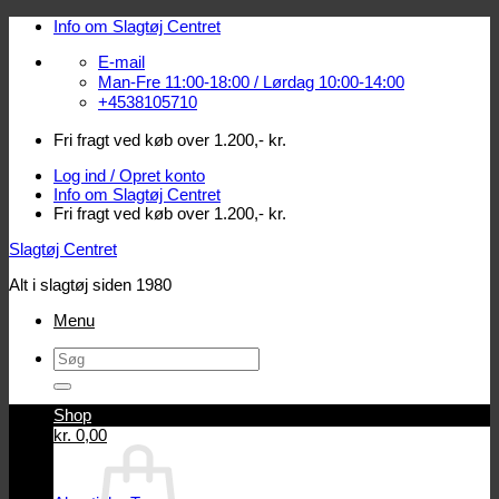
Fortsæt
Info om Slagtøj Centret
til
E-mail
indhold
Man-Fre 11:00-18:00 / Lørdag 10:00-14:00
+4538105710
Fri fragt ved køb over 1.200,- kr.
Log ind / Opret konto
Info om Slagtøj Centret
Fri fragt ved køb over 1.200,- kr.
Slagtøj Centret
Alt i slagtøj siden 1980
Menu
Søg
efter:
Shop
Log ind / Opret konto
kr.
0,00