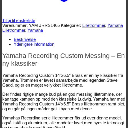
Tilføj til ønskeliste
Varenummer:
YAM JRRS1465
Kategorier:
Lilletrommer
,
Yamaha
Lilletrommer
,
Yamaha
Beskrivelse
Yderligere information
Yamaha Recording Custom Messing – En
ny klassiker
Yamaha Recording Custom 14″x6.5″ Brass er en ny klassiker fra
Yamaha. Trommen er lavet i samarbejde med legenden Steve
Gadd, og er en meget vellykket lilletromme.
Der findes rigtige mange bud på en god messing lilletromme, der
kan tage kampen op mod den klassiske Ludwig. Yamaha har med
Yamaha Recording Custom 14″x6.5″ Brass lilletrommen ramt plet,
og du går på ingen måder galt i byen med denne
Yamahas Recording serie lilletrommer fås ud over denne model,
også i stål og aluminium, alle modeller lavet med nyeste teknologi
og i samarbejde med Steve Gadd.