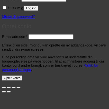
Husk mig
Log ind
Mistet dit password?
Opret konto
Påkrævet
E-mailadresse
*
Et link til en side, hvor du kan oprette en ny adgangskode, vil blive
sendt til din e-mailadresse.
Dine personlige data vil blive anvendt til at understøtte din
brugeroplevelse på webshoppen, til at administrere adgang til din
konto, og til andre formål, som er beskrevet i vores
Politik for
personoplysninger
.
Opret konto