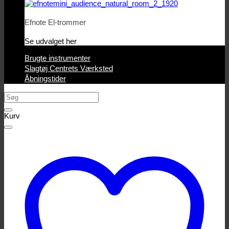
Efnote El-trommer
Se udvalget her
Brugte instrumenter
Slagtøj Centrets Værksted
Åbningstider
Søg
efter:
Kurv