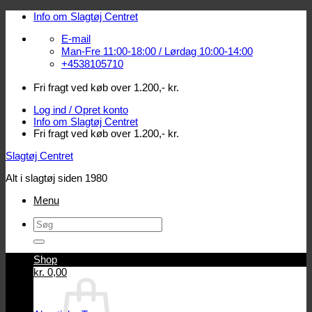
Fortsæt
Info om Slagtøj Centret
til
E-mail
indhold
Man-Fre 11:00-18:00 / Lørdag 10:00-14:00
+4538105710
Fri fragt ved køb over 1.200,- kr.
Log ind / Opret konto
Info om Slagtøj Centret
Fri fragt ved køb over 1.200,- kr.
Slagtøj Centret
Alt i slagtøj siden 1980
Menu
Søg
efter:
Shop
Log ind / Opret konto
kr.
0,00