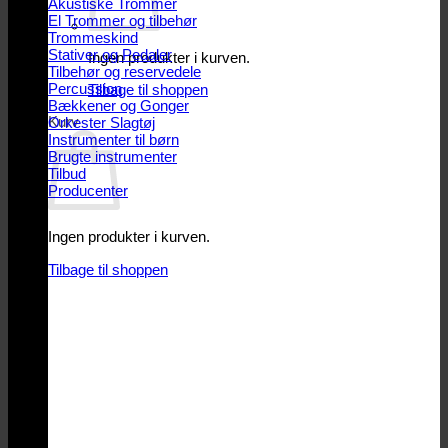
Akustiske Trommer
El Trommer og tilbehør
Trommeskind
Stativer og Pedaler
Ingen produkter i kurven.
Tilbehør og reservedele
Percussion
Tilbage til shoppen
Bækkener og Gonger
Kurv
Orkester Slagtøj
Instrumenter til børn
Brugte instrumenter
Tilbud
Producenter
Ingen produkter i kurven.
Tilbage til shoppen