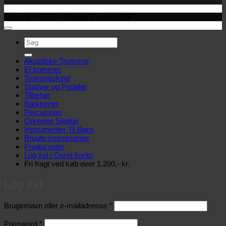
Copyright 2026 ©
Slagtøj Centret A/S
Søg
efter:
Akustiske Trommer
El trommer
Trommeskind
Stativer og Pedaler
Tilbehør
Bækkener
Percussion
Orkester Slagtøj
Instrumenter Til Børn
Brugte instrumenter
Producenter
Log ind / Opret konto
Fri fragt ved køb over 1.200,- kr.
Log ind
Påkrævet
Brugernavn eller e-mailadresse
*
Påkrævet
Password
*