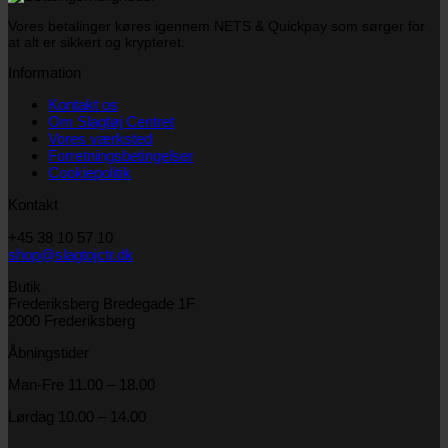
Vores betalinger køres igennem NETS & Quickpay som sørger for
at alt er sikkert og krypteret.
Information
Kontakt os
Om Slagtøj Centret
Vores værksted
Forretningsbetingelser
Cookiepolitik
Kontakt
+45 38 10 57 10
shop@slagtojctr.dk
Butik
Frederiksberg Bredegade 1F
2000 Frederiksberg
Åbningstider
Man-Fre 11.00 – 18.00
Lørdag 10.00 – 14.00