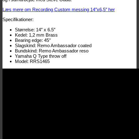
Læs mere om Recording Custom messing 14″x6,5″ her
Specifikationer:
Størrelse: 14″ x 6.5″
Kedel: 1,2 mm Brass
Bearing edge: 45°
Slagskind: Remo Ambassador coated
Bundskind: Remo Ambassador reso
Yamaha Q Type throw off
Model: RRS1465