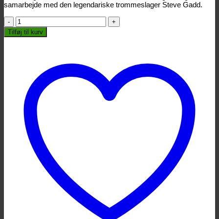
samarbejde med den legendariske trommeslager Steve Gadd.
Yamaha
Recording
Tilføj til kurv
Custom
14"x6.5"
Brass
antal