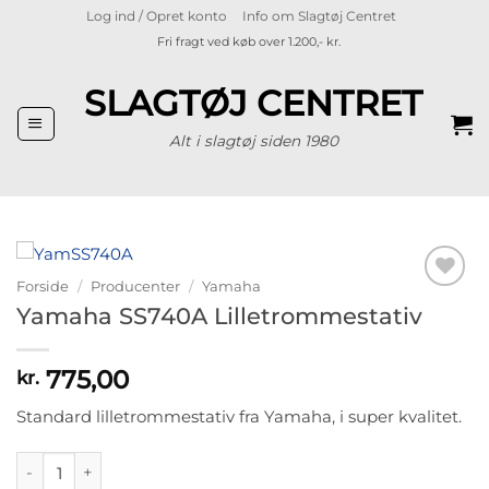
Fortsæt
Log ind / Opret konto
Info om Slagtøj Centret
til
Fri fragt ved køb over 1.200,- kr.
indhold
SLAGTØJ CENTRET
Alt i slagtøj siden 1980
Forside
/
Producenter
/
Yamaha
Tilføj til
Yamaha SS740A Lilletrommestativ
ønskeliste
775,00
kr.
Standard lilletrommestativ fra Yamaha, i super kvalitet.
Yamaha SS740A Lilletrommestativ antal