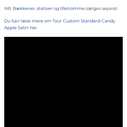
NB:
Bækkener
,
stativer
og
lilletromme
sælges separat.
Du kan læse mere om Tour Custom Standard Candy
Apple Satin her.