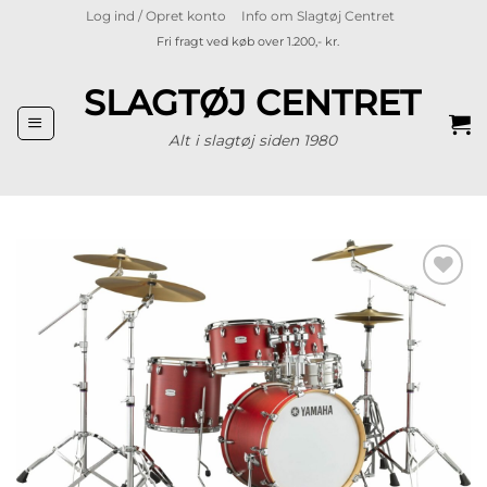
Fortsæt
Log ind / Opret konto
Info om Slagtøj Centret
til
Fri fragt ved køb over 1.200,- kr.
indhold
SLAGTØJ CENTRET
Alt i slagtøj siden 1980
Tilføj til
ønskeliste