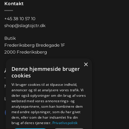
Kontakt
+45 38 10 57 10
shop@slagtojctr.dk
Butik
Frederiksberg Bredegade 1F
2000 Frederiksberg
×
Denne hjemmeside bruger
Åbningstider
cookies
Vi bruger cookies til at tilpasse indhold,
Man-Fre 11.00 – 18.00
annoncer og til at analysere vores trafik. Vi
deler også oplysninger om din brug af vores
Lørdag 10.00 – 14.00
websted med vores annoncerings- og
analysepartnere, som kan kombinere dem
med andre oplysninger, som du har givet
dem, eller som de har indsamlet fra din
brug af deres tjenester.
Privatlivspolitik