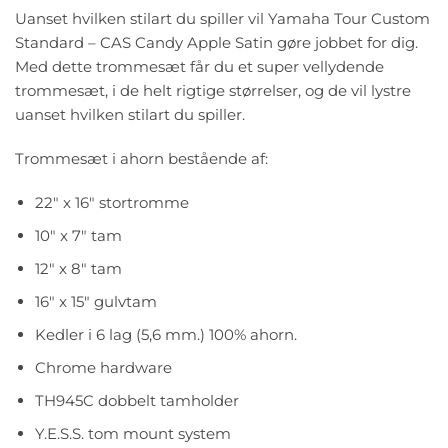
Uanset hvilken stilart du spiller vil Yamaha Tour Custom
Standard – CAS Candy Apple Satin gøre jobbet for dig.
Med dette trommesæt får du et super vellydende
trommesæt, i de helt rigtige størrelser, og de vil lystre
uanset hvilken stilart du spiller.
Trommesæt i ahorn bestående af:
22″ x 16″ stortromme
10″ x 7″ tam
12″ x 8″ tam
16″ x 15″ gulvtam
Kedler i 6 lag (5,6 mm.) 100% ahorn.
Chrome hardware
TH945C dobbelt tamholder
Y.E.S.S. tom mount system