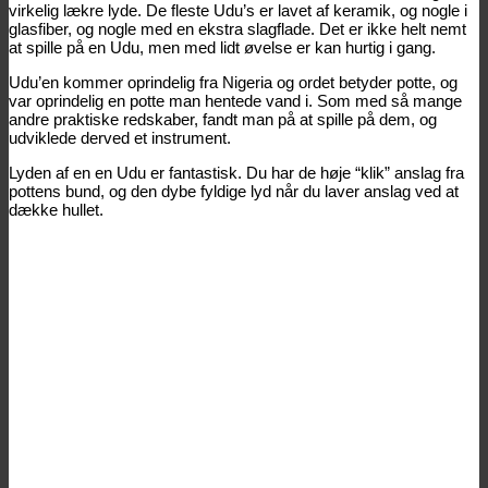
virkelig lækre lyde. De fleste Udu’s er lavet af keramik, og nogle i
glasfiber, og nogle med en ekstra slagflade. Det er ikke helt nemt
at spille på en Udu, men med lidt øvelse er kan hurtig i gang.
Udu’en kommer oprindelig fra Nigeria og ordet betyder potte, og
var oprindelig en potte man hentede vand i. Som med så mange
andre praktiske redskaber, fandt man på at spille på dem, og
udviklede derved et instrument.
Lyden af en en Udu er fantastisk. Du har de høje “klik” anslag fra
pottens bund, og den dybe fyldige lyd når du laver anslag ved at
dække hullet.