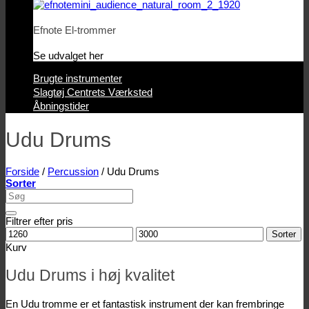
Efnote El-trommer
Se udvalget her
Brugte instrumenter
Slagtøj Centrets Værksted
Åbningstider
Udu Drums
Forside
/
Percussion
/
Udu Drums
Sorter
Søg
efter:
Filtrer efter pris
Mindstepris
Maks.
Sorter
pris
Kurv
Udu Drums i høj kvalitet
En Udu tromme er et fantastisk instrument der kan frembringe