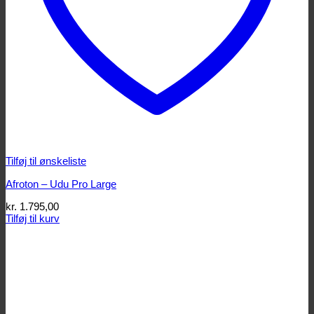
Tilføj til ønskeliste
Afroton – Udu Pro Large
kr.
1.795,00
Tilføj til kurv