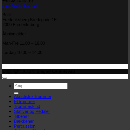
+45 38 10 57 10
shop@slagtojctr.dk
Butik
Frederiksberg Bredegade 1F
2000 Frederiksberg
Åbningstider
Man-Fre 11.00 – 18.00
Lørdag 10.00 – 14.00
Copyright 2026 ©
Slagtøj Centret A/S
Søg
efter:
Akustiske Trommer
El trommer
Trommeskind
Stativer og Pedaler
Tilbehør
Bækkener
Percussion