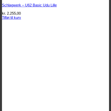
Schlagwerk – U62 Basic Udu Lille
kr.
2.255,00
Tilføj til kurv