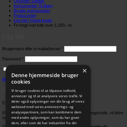
Orkester Slagtøj
Instrumenter Til Børn
Brugte instrumenter
Producenter
Log ind / Opret konto
Fri fragt ved køb over 1.200,- kr.
Log ind
Påkrævet
Brugernavn eller e-mailadresse
*
Påkrævet
Password
*
×
Husk mig
Log ind
Denne hjemmeside bruger
Mistet dit password?
cookies
Opret konto
Vi bruger cookies til at tilpasse indhold,
annoncer og til at analysere vores trafik. Vi
deler også oplysninger om din brug af vores
Påkrævet
E-mailadresse
*
websted med vores annoncerings- og
analysepartnere, som kan kombinere dem
Et link til en side, hvor du kan oprette en ny adgangskode, vil blive
med andre oplysninger, som du har givet
sendt til din e-mailadresse.
dem, eller som de har indsamlet fra din
Dine personlige data vil blive anvendt til at understøtte din