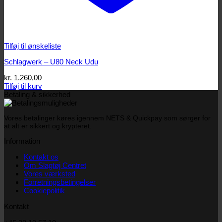
Tilføj til ønskeliste
Schlagwerk – U80 Neck Udu
kr.
1.260,00
Tilføj til kurv
Betaling & sikkerhed
Vores betalinger køres igennem NETS & Quickpay som sørger for
at alt er sikkert og krypteret.
Information
Kontakt os
Om Slagtøj Centret
Vores værksted
Forretningsbetingelser
Cookiepolitik
Kontakt