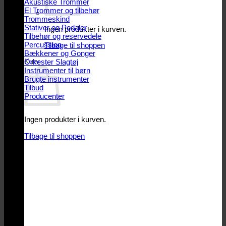
Akustiske Trommer
El Trommer og tilbehør
Trommeskind
Stativer og Pedaler
Ingen produkter i kurven.
Tilbehør og reservedele
Percussion
Tilbage til shoppen
Bækkener og Gonger
Kurv
Orkester Slagtøj
Instrumenter til børn
Brugte instrumenter
Tilbud
Producenter
Ingen produkter i kurven.
Tilbage til shoppen