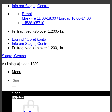
Fortsæt
Info om Slagtøj Centret
til
E-mail
indhold
Man-Fre 11:00-18:00 / Lørdag 10:00-14:00
+4538105710
Fri fragt ved køb over 1.200,- kr.
Log ind / Opret konto
Info om Slagtøj Centret
Fri fragt ved køb over 1.200,- kr.
Slagtøj Centret
Alt i slagtøj siden 1980
Menu
Søg
efter:
Shop
Log ind / Opret konto
kr.
0,00