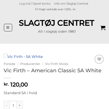
Fortsæt
Log ind / Opret konto
Info om Slagtøj Centret
til
Fri fragt ved køb over 1.200,- kr.
indhold
SLAGTØJ CENTRET
Alt i slagtøj siden 1980
Forside
/
Producenter
/
Vic Firth Sticks
Tilføj til
Vic Firth – American Classic 5A White
ønskeliste
120,00
kr.
Standard 5A i hvid.
Vic Firth - American Classic 5A White antal