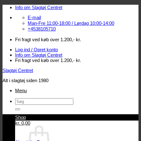
Fortsæt
Info om Slagtøj Centret
til
E-mail
indhold
Man-Fre 11:00-18:00 / Lørdag 10:00-14:00
+4538105710
Fri fragt ved køb over 1.200,- kr.
Log ind / Opret konto
Info om Slagtøj Centret
Fri fragt ved køb over 1.200,- kr.
Slagtøj Centret
Alt i slagtøj siden 1980
Menu
Søg
efter:
Shop
Log ind / Opret konto
kr.
0,00