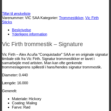
Tilføj til ønskeliste
Varenummer:
VIC SAA
Kategorier:
Trommestikker
,
Vic Firth
Sticks
Beskrivelse
Yderligere information
Vic Firth trommestik – Signature
Vic Firth – Alex Acuña “Conquistador” SAA er en originale signatur
timbale stik fra Vic Firth. Signatur trommestikker er lavet i
samarbejde med artisten. Man kan ofte genkende
trommeslagerens spillestil i hans/hendes signatur trommestik.
Diameter: 0.440
Længde: 16.000
Generelt:
Materiale: Hickory
Coating: Maling
Farve: Rød