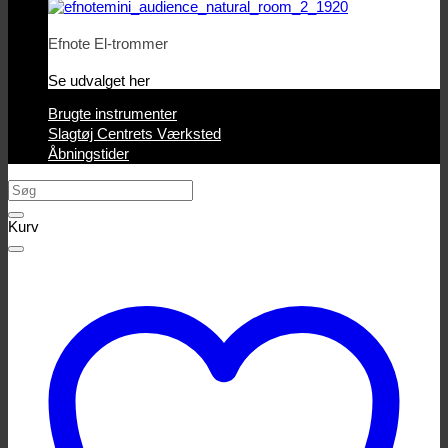
Efnote El-trommer
Se udvalget her
Brugte instrumenter
Slagtøj Centrets Værksted
Åbningstider
Søg
efter:
Kurv