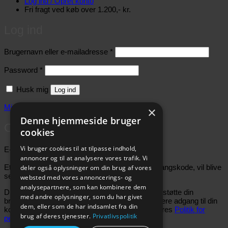
Log ind / Opret konto
Fri fragt ved køb over 1.200,- kr.
Log ind
Påkrævet
Brugernavn eller e-mailadresse
*
Påkrævet
Password
*
Husk mig
Log ind
Mistet dit password?
×
Denne hjemmeside bruger
Opret konto
cookies
Påkrævet
Vi bruger cookies til at tilpasse indhold,
E-mailadresse
*
annoncer og til at analysere vores trafik. Vi
Et link til en side, hvor du kan oprette en ny adgangskode, vil blive
deler også oplysninger om din brug af vores
sendt til din e-mailadresse.
websted med vores annoncerings- og
analysepartnere, som kan kombinere dem
Dine personlige data vil blive anvendt til at understøtte din
med andre oplysninger, som du har givet
brugeroplevelse på webshoppen, til at administrere adgang til din
dem, eller som de har indsamlet fra din
konto, og til andre formål, som er beskrevet i vores
Politik for
brug af deres tjenester.
Privatlivspolitik
personoplysninger
.