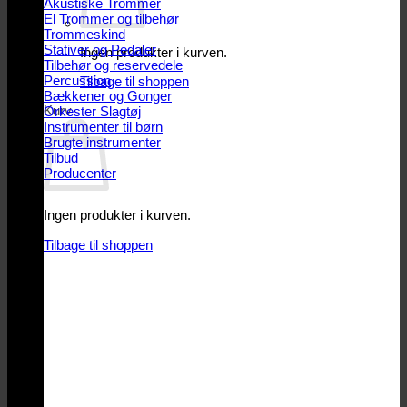
Akustiske Trommer
El Trommer og tilbehør
Trommeskind
Stativer og Pedaler
Ingen produkter i kurven.
Tilbehør og reservedele
Percussion
Tilbage til shoppen
Bækkener og Gonger
Kurv
Orkester Slagtøj
Instrumenter til børn
Brugte instrumenter
Tilbud
Producenter
Ingen produkter i kurven.
Tilbage til shoppen