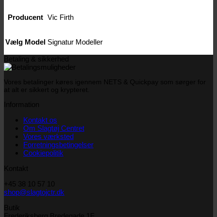
Producent
Vic Firth
Vælg Model
Signatur Modeller
Betaling & sikkerhed
Vores betalinger køres igennem NETS & Quickpay som sørger for
at alt er sikkert og krypteret.
Information
Kontakt os
Om Slagtøj Centret
Vores værksted
Forretningsbetingelser
Cookiepolitik
Kontakt
+45 38 10 57 10
shop@slagtojctr.dk
Butik
Frederiksberg Bredegade 1F