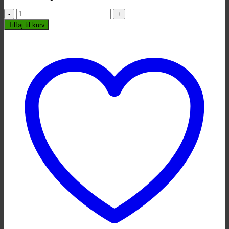
Vic
Firth
Tilføj til kurv
-
Alex
Acuña
“Conquistador”
SAA
antal