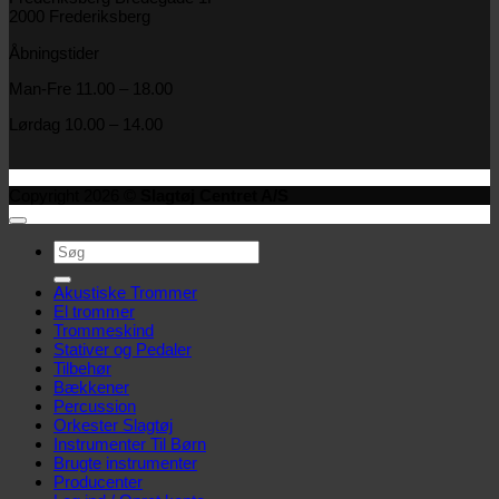
2000 Frederiksberg
Åbningstider
Man-Fre 11.00 – 18.00
Lørdag 10.00 – 14.00
Copyright 2026 ©
Slagtøj Centret A/S
Søg
efter:
Akustiske Trommer
El trommer
Trommeskind
Stativer og Pedaler
Tilbehør
Bækkener
Percussion
Orkester Slagtøj
Instrumenter Til Børn
Brugte instrumenter
Producenter