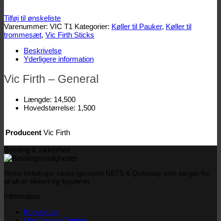
Tilføj til ønskeliste
Varenummer:
VIC T1
Kategorier:
Køller til Pauker
,
Køller til
trommesæt
,
Vic Firth Sticks
Beskrivelse
Yderligere information
Vic Firth – General
Længde: 14,500
Hovedstørrelse: 1,500
Producent
Vic Firth
Betaling & sikkerhed
Vores betalinger køres igennem NETS & Quickpay som sørger for
at alt er sikkert og krypteret.
Information
Kontakt os
Om Slagtøj Centret