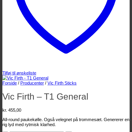
Tilføj til ønskeliste
Forside
/
Producenter
/
Vic Firth Sticks
Vic Firth – T1 General
kr.
455,00
All-round paukekølle. Også velegnet på trommesæt. Genererer en
rig lyd med rytmisk klarhed.