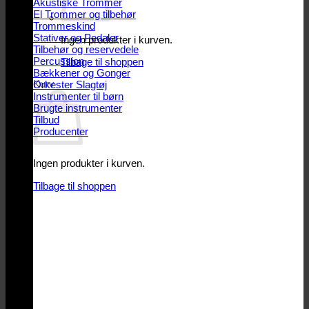
Akustiske Trommer
El Trommer og tilbehør
Trommeskind
Stativer og Pedaler
Ingen produkter i kurven.
Tilbehør og reservedele
Percussion
Tilbage til shoppen
Bækkener og Gonger
Kurv
Orkester Slagtøj
Instrumenter til børn
Brugte instrumenter
Tilbud
Producenter
Ingen produkter i kurven.
Tilbage til shoppen