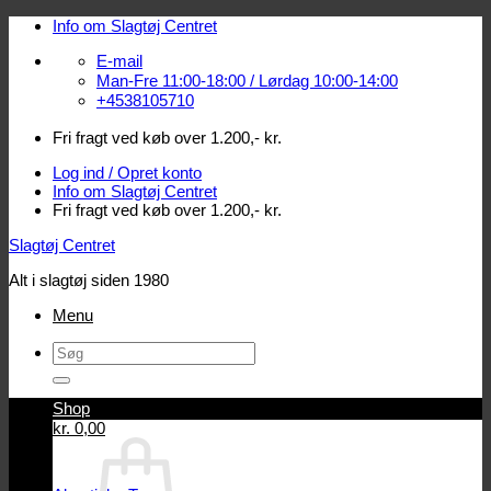
Fortsæt
Info om Slagtøj Centret
til
E-mail
indhold
Man-Fre 11:00-18:00 / Lørdag 10:00-14:00
+4538105710
Fri fragt ved køb over 1.200,- kr.
Log ind / Opret konto
Info om Slagtøj Centret
Fri fragt ved køb over 1.200,- kr.
Slagtøj Centret
Alt i slagtøj siden 1980
Menu
Søg
efter:
Shop
Log ind / Opret konto
kr.
0,00