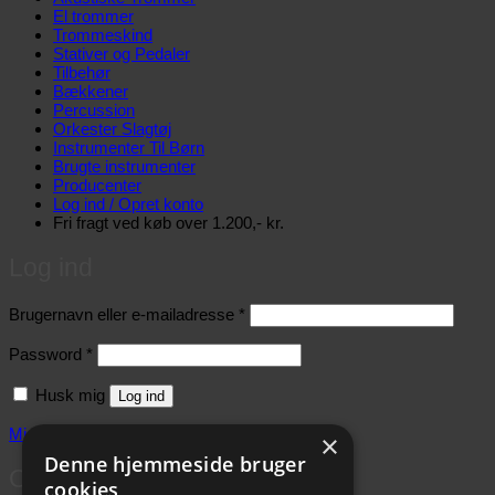
El trommer
Trommeskind
Stativer og Pedaler
Tilbehør
Bækkener
Percussion
Orkester Slagtøj
Instrumenter Til Børn
Brugte instrumenter
Producenter
Log ind / Opret konto
Fri fragt ved køb over 1.200,- kr.
Log ind
Påkrævet
Brugernavn eller e-mailadresse
*
Påkrævet
Password
*
Husk mig
Log ind
Mistet dit password?
×
Denne hjemmeside bruger
Opret konto
cookies