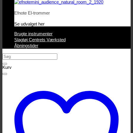
Efnote El-trommer
Se udvalget her
Brugte instrumenter
Slagtøj Centrets Værksted
Åbningstider
Søg
efter:
Kurv