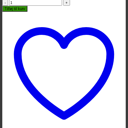
Vic
Firth
Tilføj til kurv
-
T1
General
antal