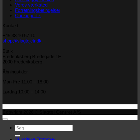
Vores værksted
Forretningsbetingelser
Cookiepolitik
Kontakt
+45 38 10 57 10
shop@slagtojctr.dk
Butik
Frederiksberg Bredegade 1F
2000 Frederiksberg
Åbningstider
Man-Fre 11.00 – 18.00
Lørdag 10.00 – 14.00
Copyright 2026 ©
Slagtøj Centret A/S
Søg
efter:
Akustiske Trommer