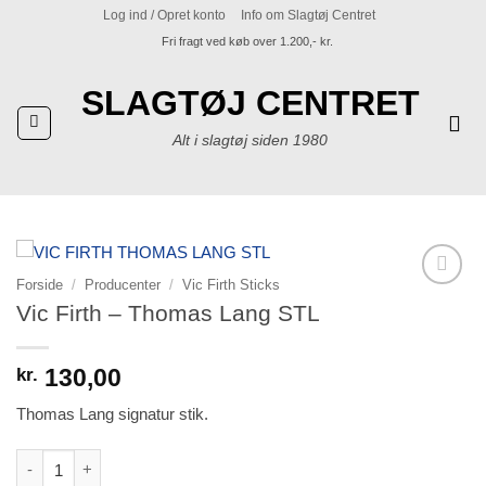
Fortsæt
Log ind / Opret konto
Info om Slagtøj Centret
til
Fri fragt ved køb over 1.200,- kr.
indhold
SLAGTØJ CENTRET
Alt i slagtøj siden 1980
Forside
/
Producenter
/
Vic Firth Sticks
Tilføj til
Vic Firth – Thomas Lang STL
ønskeliste
130,00
kr.
Thomas Lang signatur stik.
Vic Firth - Thomas Lang STL antal